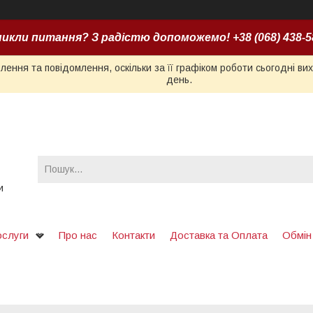
икли питання? З радістю допоможемо! +38 (068) 438-5
ення та повідомлення, оскільки за її графіком роботи сьогодні в
день.
и
ослуги
Про нас
Контакти
Доставка та Оплата
Обмін