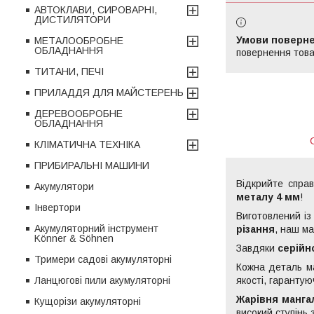
АВТОКЛАВИ, СИРОВАРНІ,
ДИСТИЛЯТОРИ
МЕТАЛООБРОБНЕ
ОБЛАДНАННЯ
повернення това
ТИТАНИ, ПЕЧІ
ПРИЛАДДЯ ДЛЯ МАЙСТЕРЕНЬ
ДЕРЕВООБРОБНЕ
ОБЛАДНАННЯ
КЛІМАТИЧНА ТЕХНІКА
ПРИБИРАЛЬНІ МАШИНИ
Відкрийте спра
Акумулятори
металу 4 мм
!
Інвертори
Виготовлений і
Акумуляторний інструмент
різання
, наш м
Könner & Söhnen
Завдяки
серійн
Тримери садові акумуляторні
Кожна деталь м
якості, гарантую
Ланцюгові пили акумуляторні
Жарівня манга
Кущорізи акумуляторні
високий ступінь