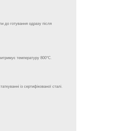
и до готування одразу після
витримує температуру 800°С.
аткуванні із сертифікованої сталі.