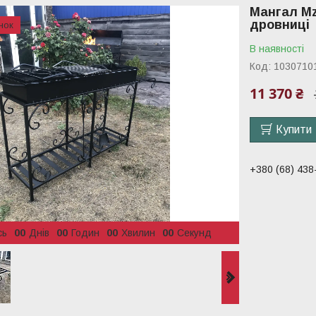
Мангал Mz
дровниці
В наявності
Код:
1030710
11 370 ₴
Купити
+380 (68) 438
сь
0
0
Днів
0
0
Годин
0
0
Хвилин
0
0
Секунд