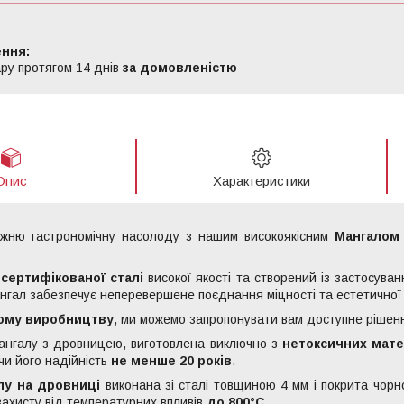
ру протягом 14 днів
за домовленістю
Опис
Характеристики
вжню гастрономічну насолоду з нашим високоякісним
Мангалом 
з
сертифікованої сталі
високої якості та створений із застосува
ангал забезпечує неперевершене поєднання міцності та естетичної 
ому виробництву
, ми можемо запропонувати вам доступне рішенн
ангалу з дровницею, виготовлена виключно з
нетоксичних мате
чи його надійність
не менше 20 років
.
лу на дровниці
виконана зі сталі товщиною 4 мм і покрита чор
 захисту від температурних впливів
до 800°C
.