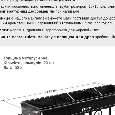
арних посилень, виготовлених з труби розміром 15х15 мм, знач
температурним деформаціям
при нагріванні.
овницею
нашого мангалу ви зможете мати постійний доступ до дро
ним ароматом, який незрівнянний з готуванням на газі або вугіллі.
авки
: жаровня, дровниця, перегородка для жаровні - 2шт
йн та елегантність мангалу з полицею для дров
зроблять й