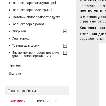
Газонокосарки акумуляторні
Застосування зв
Газонокосарки електричні
протистояти 
З місткою др
Садовий пилосос-повітродувка
страв з неповтор
Газонокосарка робот
Комплект пост
Обігрівачі
Стильний диза
Сад, город
саду або патіо.
Товари для дому
Инструменты и оборудование
для автомастерских, СТО
Про нас
Відгуки
Графік роботи
Понеділок
09:00
18:00