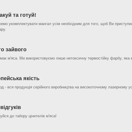
акуй та готуй!
емо укомплектувати мангал усім необхідним для того, щоб Ви приступил
ару.
го зайвого
мак м'яса. Ми використовуємо лише нетоксичну термостійку фарбу, яка 
пейська якість
од - вся продукція серійного виробництва на високоточному лазерному уст
 відгуків
уйся до табору цінителів м'яса!