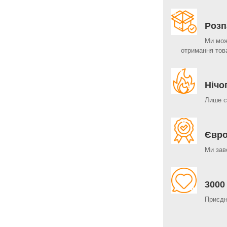
Розп
Ми мож
отримання тов
Нічо
Лише с
Євро
Ми зав
3000
Приєдн