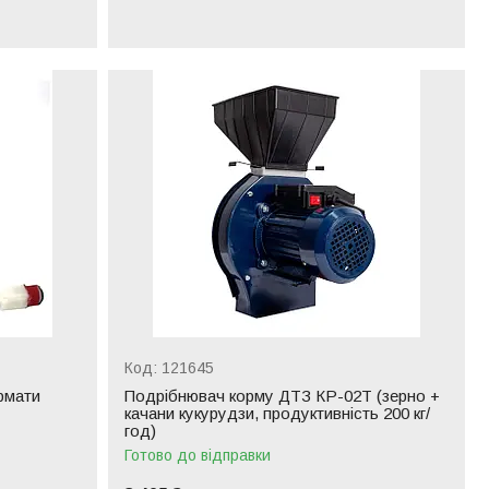
121645
рмати
Подрібнювач корму ДТЗ КР-02Т (зерно +
качани кукурудзи, продуктивність 200 кг/
год)
Готово до відправки