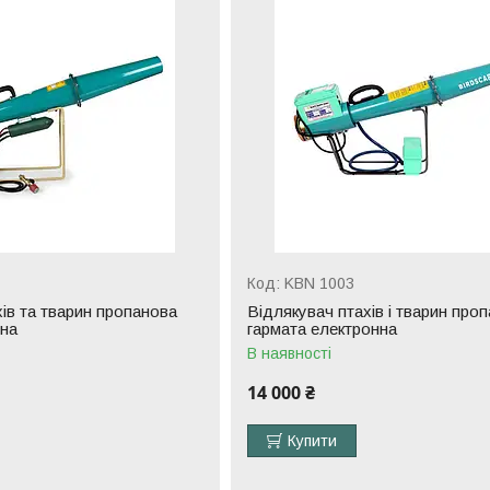
KBN 1003
ів та тварин пропанова
Відлякувач птахів і тварин про
чна
гармата електронна
В наявності
14 000 ₴
Купити