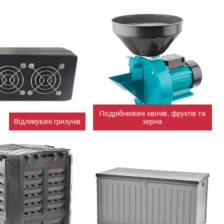
Подрібнювачі овочів, фруктів та
Відлякувачі гризунів
зерна