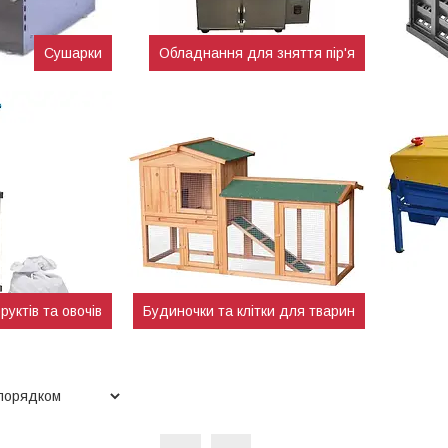
Сушарки
Обладнання для зняття пір'я
уктів та овочів
Будиночки та клітки для тварин