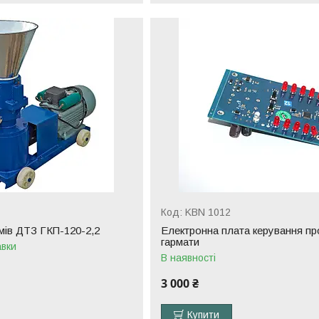
KBN 1012
мів ДТЗ ГКП-120-2,2
Електронна плата керування пр
гармати
авки
В наявності
3 000 ₴
Купити