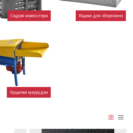
Садові компостери
Ящики для зберігання
Лущилки кукурудзи