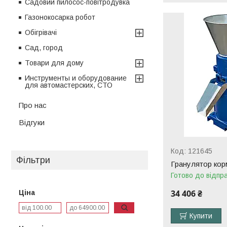
Садовий пилосос-повітродувка
Газонокосарка робот
Обігрівачі
Сад, город
Товари для дому
Инструменты и оборудование
для автомастерских, СТО
Про нас
Відгуки
121645
Фільтри
Гранулятор кор
Готово до відпр
34 406 ₴
Ціна
Купити