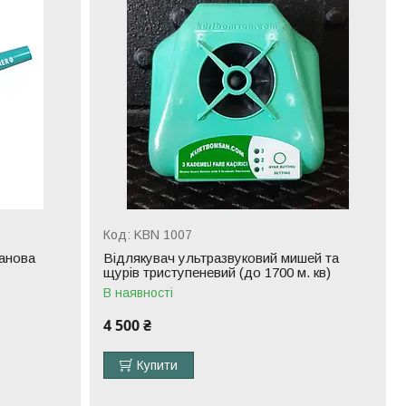
KBN 1007
панова
Відлякувач ультразвуковий мишей та
щурів триступеневий (до 1700 м. кв)
В наявності
4 500 ₴
Купити