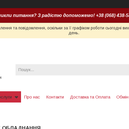
икли питання? З радістю допоможемо! +38 (068) 438-5
ення та повідомлення, оскільки за її графіком роботи сьогодні в
день.
и
ослуги
Про нас
Контакти
Доставка та Оплата
Обмін
Е ОБЛАДНАННЯ