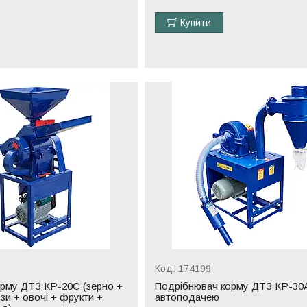
Купити
174199
рму ДТЗ КР-20C (зерно +
Подрібнювач корму ДТЗ КР-30A
зи + овочі + фрукти +
автоподачею