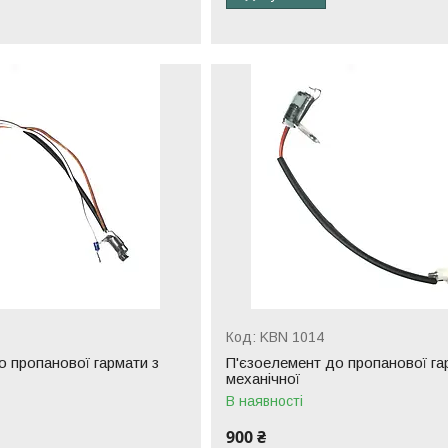
KBN 1014
о пропанової гармати з
П'єзоелемент до пропанової га
механічної
В наявності
900 ₴