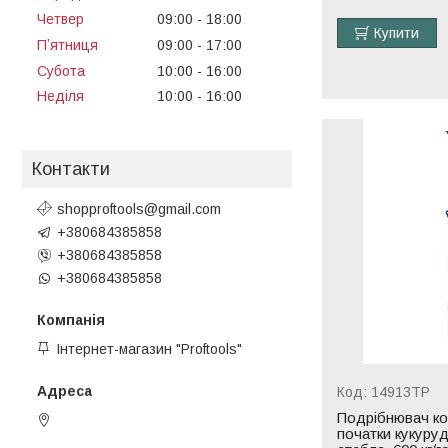
Четвер
09:00
18:00
Купити
Пʼятниця
09:00
17:00
Субота
10:00
16:00
Неділя
10:00
16:00
Контакти
shopproftools@gmail.com
+380684385858
+380684385858
+380684385858
Інтернет-магазин "Proftools"
14913ТР
Подрібнювач ко
Черкаси, Україна
початки кукуруд