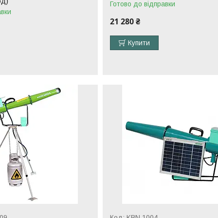
од)
Готово до відправки
авки
21 280 ₴
Купити
09
KBN 1004