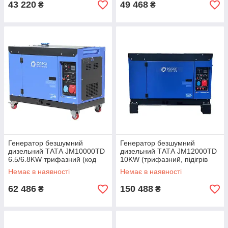
43 220
49 468
₴
₴
Генератор безшумний
Генератор безшумний
дизельний ТАТА JM10000TD
дизельний ТАТА JM12000TD
6.5/6.8KW трифазний (код
10KW (трифазний, підігрів
53180)
палива) (код 53181)
Немає в наявності
Немає в наявності
62 486
150 488
₴
₴