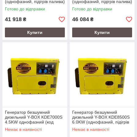
(однофазний, підігрів палива)
(однофазний, підігрів палива)
(код 53171)
(код 53172)
Готово до відправки
Готово до відправки
41 918
46 084
₴
₴
Купити
Купити
Генератор безшумний
Генератор безшумний
дизельний Y-BOX KDE7000S
дизельний Y-BOX KDE8500S
4.5KW однофазний (код
6.0KW (однофазний, підігрів
58802)
палива) (код 58803)
Немає в наявності
Немає в наявності