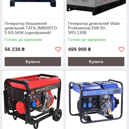
Генератор безшумний
Генератор дизельний Vitals
дизельний ТАТА JM8000TD
Professional EWI 50-
5.0/5.5KW (однофазний/
3RS.130B
трифазний, із свічкою
Готово до відправки
Готово до відправки
розжарення) (код 53178)
56 238
499 999
₴
₴
Купити
Купити