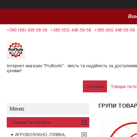
Вин
+380 (68) 438-58-58
+380 (63) 448-58-58
+380 (66) 448-58-58
Інтернет-магазин "Proftools" - якість та надійність за доступним
цінами!
Головна
Товари та п
ГРУПИ ТОВАР
Товари та послуги
АГРОВОЛОКНО, ПЛІВКА,