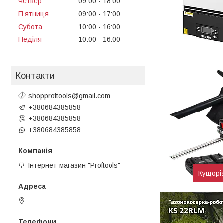
Четвер
09:00
18:00
Пʼятниця
09:00
17:00
Субота
10:00
16:00
Неділя
10:00
16:00
Контакти
shopproftools@gmail.com
+380684385858
+380684385858
+380684385858
Інтернет-магазин "Proftools"
Кущорі
Черкаси, Україна