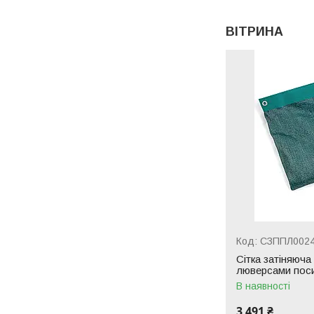
ВІТРИНА
СЗППЛ002
Сітка затіняюча
люверсами поси
В наявності
3 491 ₴