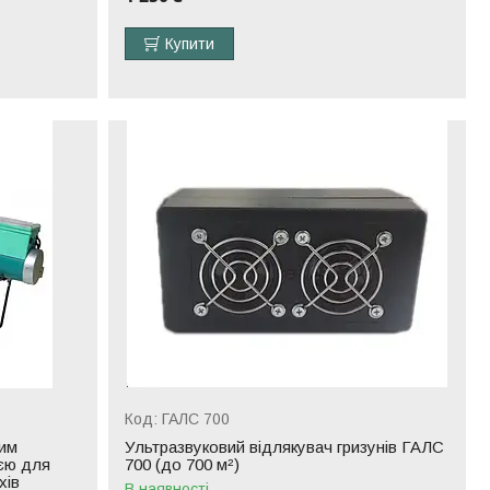
Купити
ГАЛС 700
ним
Ультразвуковий відлякувач гризунів ГАЛС
єю для
700 (до 700 м²)
хів
В наявності