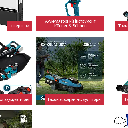
Акумуляторний інструмент
Інвертори
Könner & Söhnen
Трим
зи акумуляторні
Газонокосарки акумуляторні
Г