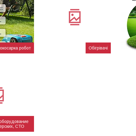
окосарка робот
Обігрівачі
 оборудование
ерских, СТО