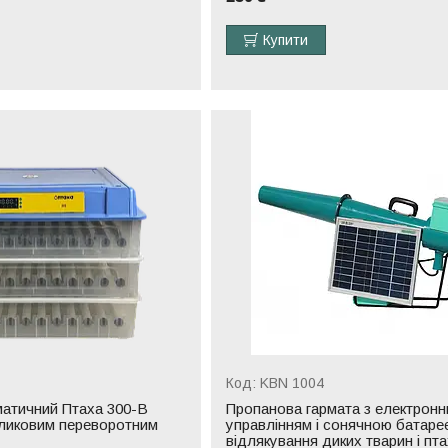
Купити
KBN 1004
матичний Птаха 300-В
Пропанова гармата з електрон
оликовим переворотним
управлінням і сонячною батаре
відлякування диких тварин і пта