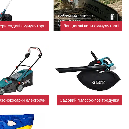
ери садові акумуляторні
Ланцюгові пили акумуляторні
азонокосарки електричні
Садовий пилосос-повітродувка