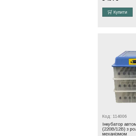
Купити
114006
Інкубатор авто
(220В/12В) з р
механізмом