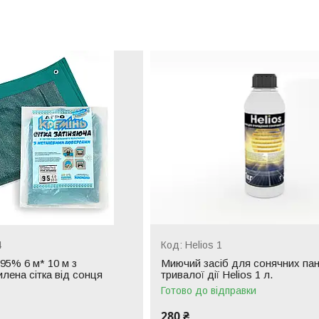
4
Helios 1
 95% 6 м* 10 м з
Миючий засіб для сонячних па
лена сітка від сонця
тривалої дії Helios 1 л.
Готово до відправки
280 ₴