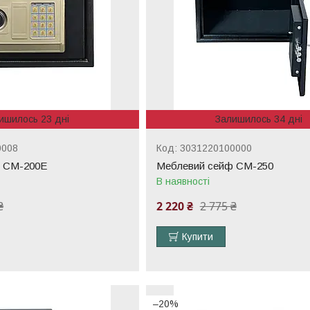
ишилось 23 дні
Залишилось 34 дні
0008
3031220100000
 СМ-200Е
Меблевий сейф СМ-250
В наявності
₴
2 220 ₴
2 775 ₴
Купити
–20%