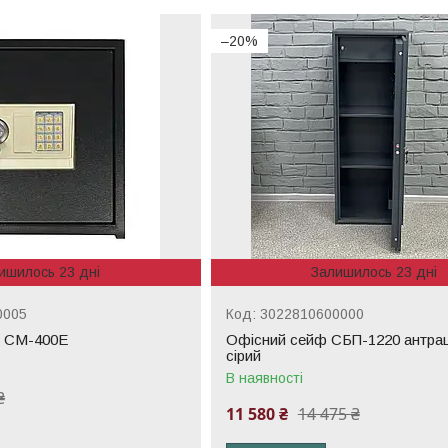
–20%
ишилось 23 дні
Залишилось 23 дні
0005
3022810600000
 СМ-400Е
Офісний сейф CБП-1220 антра
сірий
В наявності
₴
11 580 ₴
14 475 ₴