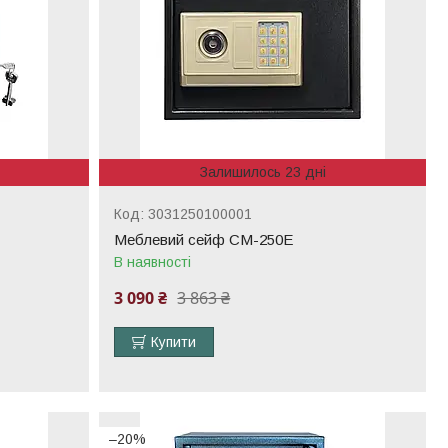
Залишилось 23 дні
3031250100001
Меблевий сейф СМ-250Е
В наявності
3 090 ₴
3 863 ₴
Купити
–20%