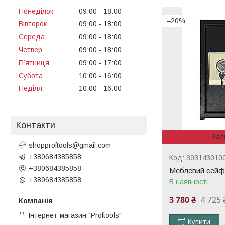
Понеділок
09:00
18:00
–20%
Вівторок
09:00
18:00
Середа
09:00
18:00
Четвер
09:00
18:00
Пʼятниця
09:00
17:00
Субота
10:00
16:00
Неділя
10:00
16:00
Контакти
Зал
shopproftools@gmail.com
+380684385858
303143010
+380684385858
Меблевий сейф
+380684385858
В наявності
3 780 ₴
4 725 
Інтернет-магазин "Proftools"
Купити