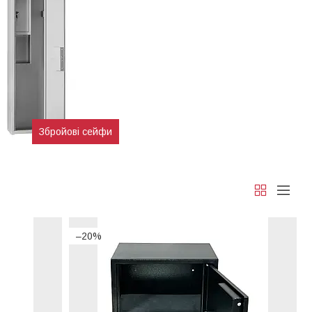
Збройові сейфи
–20%