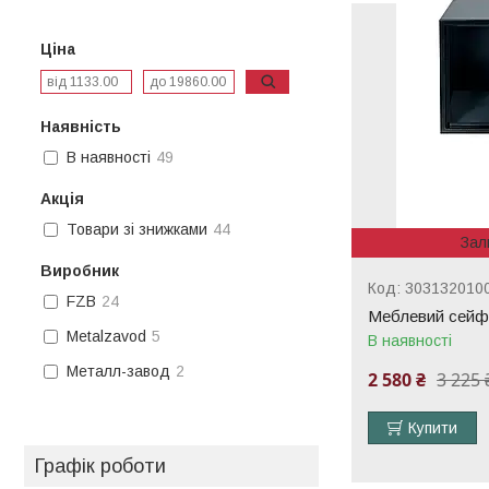
Ціна
Наявність
В наявності
49
Акція
Товари зі знижками
44
Зал
Виробник
303132010
FZB
24
Меблевий сейф
Metalzavod
5
В наявності
Металл-завод
2
2 580 ₴
3 225 
Купити
Графік роботи