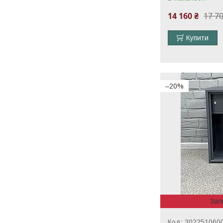
14 160 ₴
17 70
Купити
–20%
Зал
302251060