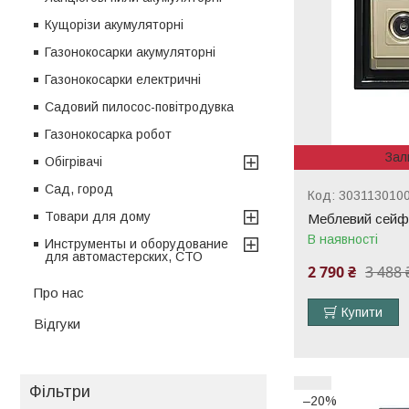
Кущорізи акумуляторні
Газонокосарки акумуляторні
Газонокосарки електричні
Садовий пилосос-повітродувка
Газонокосарка робот
Зал
Обігрівачі
Сад, город
303113010
Товари для дому
Меблевий сейф
В наявності
Инструменты и оборудование
для автомастерских, СТО
2 790 ₴
3 488 
Про нас
Купити
Відгуки
Фільтри
–20%