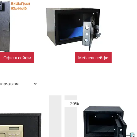
Офісні сейфи
Меблеві сейфи
–20%