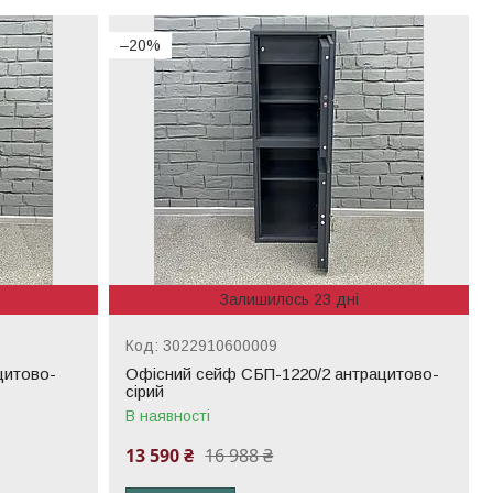
–20%
Залишилось 23 дні
3022910600009
цитово-
Офісний сейф CБП-1220/2 антрацитово-
сірий
В наявності
13 590 ₴
16 988 ₴