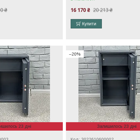
0 ₴
16 170 ₴
20 213 ₴
Купити
–20%
ишилось 23 дні
Залишилось 23 дні
0003
3022610600002