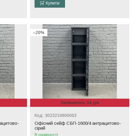
Купити
–20%
Залишилось 34 дні
3023210600003
ацитово-
Офісний сейф CБП-1600/4 антрацитово-
сірий
В наявності