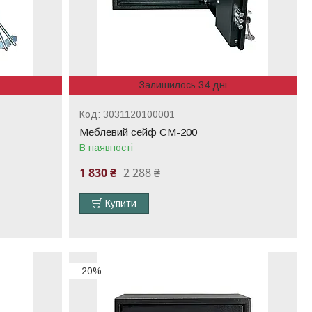
Залишилось 34 дні
3031120100001
Меблевий сейф СМ-200
В наявності
1 830 ₴
2 288 ₴
Купити
–20%