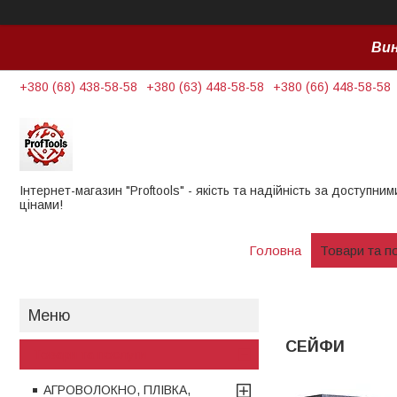
Вин
+380 (68) 438-58-58
+380 (63) 448-58-58
+380 (66) 448-58-58
Інтернет-магазин "Proftools" - якість та надійність за доступним
цінами!
Головна
Товари та п
СЕЙФИ
Товари та послуги
АГРОВОЛОКНО, ПЛІВКА,