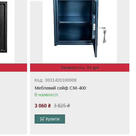
Залишилось 34 дні
3031420100008
Меблевий сейф СМ-400
В наявності
3 060 ₴
3 825 ₴
Купити