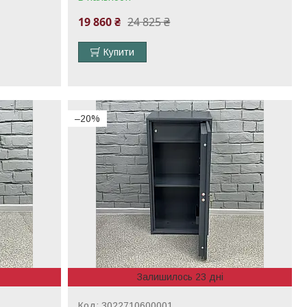
19 860 ₴
24 825 ₴
Купити
–20%
Залишилось 23 дні
3022710600001