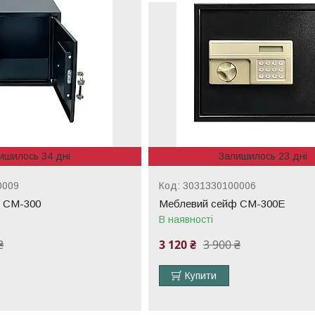
ишилось 34 дні
Залишилось 23 дні
0009
3031330100006
 СМ-300
Меблевий сейф СМ-300Е
В наявності
₴
3 120 ₴
3 900 ₴
Купити