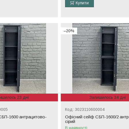
Купити
–20%
ишилось 23 дні
Залишилось 34 дні
0005
3023110600004
CБП-1600 антрацитово-
Офісний сейф CБП-1600/2 антр
сірий
В наявності