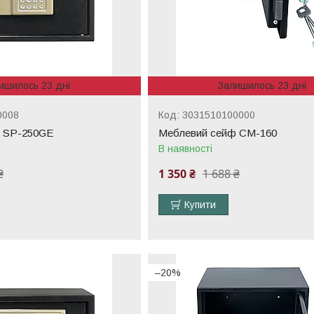
ишилось 23 дні
Залишилось 23 дні
0008
3031510100000
 SP-250GE
Меблевий сейф СМ-160
В наявності
₴
1 350 ₴
1 688 ₴
Купити
–20%