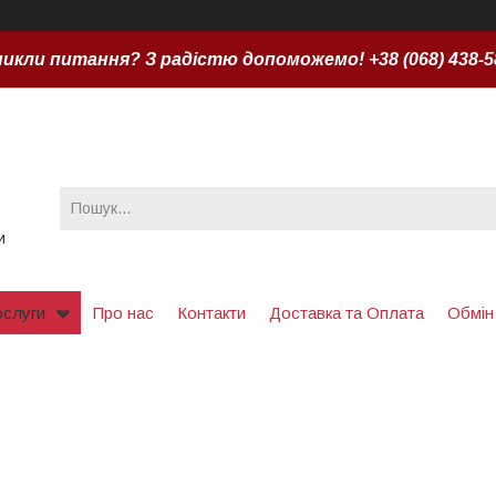
икли питання? З радістю допоможемо! +38 (068) 438-5
и
ослуги
Про нас
Контакти
Доставка та Оплата
Обмін