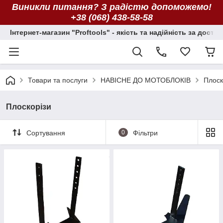
Виникли питання? З радістю допоможемо!
+38 (068) 438-58-58
Інтернет-магазин "Proftools" - якість та надійність за досту
Товари та послуги
НАВІСНЕ ДО МОТОБЛОКІВ
Плоск
Плоскорізи
Сортування
0
Фільтри