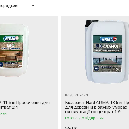
20-224
-11 5 кг Просочення для
Біозахист Hard ARMA-13 5 кг П
нтрат 1:4
для деревини в важких умовах
експлуатації концентрат 1:9
авки
Готово до відправки
550 ₴