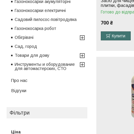
Засіб для чищен
Газонокосарки акумуляторні
плитки, фасаді
Газонокосарки електричні
Готово до відпр
Садовий пилосос-повітродувка
700 ₴
Газонокосарка робот
Купити
Обігрівачі
Сад, город
Товари для дому
Инструменты и оборудование
для автомастерских, СТО
Про нас
Відгуки
Фільтри
Ціна