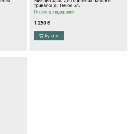
нелей
Миючий засіб для сонячних панелей
тривалої дії Helios 5л.
Готово до відправки
1 250 ₴
Купити