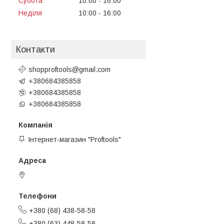
Субота
10:00
16:00
Неділя
10:00
16:00
Контакти
shopproftools@gmail.com
+380684385858
+380684385858
+380684385858
Інтернет-магазин "Proftools"
Черкаси, Україна
+380 (68) 438-58-58
+380 (63) 448-58-58