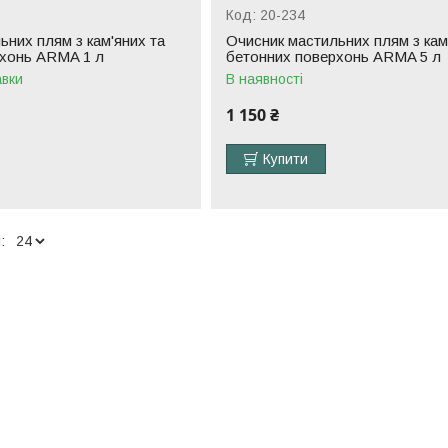
20-234
ьних плям з кам'яних та
Очисник мастильних плям з кам
рхонь ARMA 1 л
бетонних поверхонь ARMA 5 л
авки
В наявності
1 150 ₴
Купити