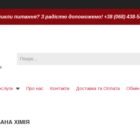
икли питання? З радістю допоможемо! +38 (068) 438-5
и
ослуги
Про нас
Контакти
Доставка та Оплата
Обмін
АНА ХІМІЯ