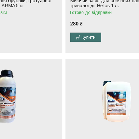
ня бруківки, тротуарної
Миючий засіб для сонячних па
в ARMA 5 кг
тривалої дії Helios 1 л.
авки
Готово до відправки
280 ₴
Купити