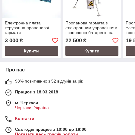
Електронна плата
Пропанова гармата з
Проп
керування пропанової
електронним управлінням
елек
гармати
і сонячною батареєю на
і со
тринозі для відлякування
відл
3 000
22 500
19 
₴
₴
диких тварин
і пта
Купити
Купити
Про нас
98% позитивних з 52 відгуків за рік
Працює з 18.03.2018
м. Черкаси
Черкаси, Україна
Контакти
Сьогодні працює з 10:00 до 16:00
Показати весь графік роботи