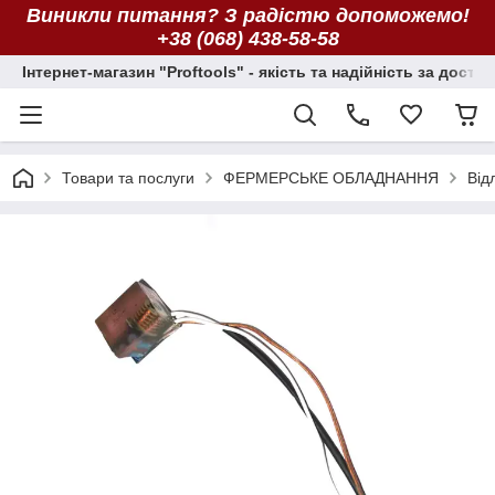
Виникли питання? З радістю допоможемо!
+38 (068) 438-58-58
Інтернет-магазин "Proftools" - якість та надійність за досту
Товари та послуги
ФЕРМЕРСЬКЕ ОБЛАДНАННЯ
Від