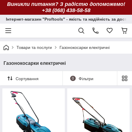
Виникли питання? З радістю допоможемо!
+38 (068) 438-58-58
Інтернет-магазин "Proftools" - якість та надійність за досту
Товари та послуги
Газонокосарки електричні
Газонокосарки електричні
Сортування
0
Фільтри