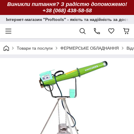
Виникли питання? З радістю допоможемо!
+38 (068) 438-58-58
Інтернет-магазин "Proftools" - якість та надійність за досту
Товари та послуги
ФЕРМЕРСЬКЕ ОБЛАДНАННЯ
Від