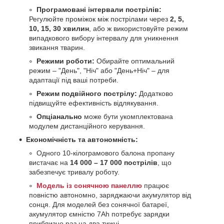
Програмовані інтервали пострілів:
Регулюйте проміжок між пострілами через
2, 5,
10, 15, 30 хвилин
, або ж використовуйте режим
випадкового вибору інтервалу для уникнення
звикання тварин.
Режими роботи:
Обирайте оптимальний
режим – "День", "Ніч" або "День+Ніч" – для
адаптації під ваші потреби.
Режим подвійного пострілу:
Додатково
підвищуйте ефективність відлякування.
Опціанально
може бути укомплектована
модулем дистанційного керування.
Економічність та автономність:
Одного 10-кілограмового балона пропану
вистачає на
14 000 – 17 000 пострілів
, що
забезпечує тривалу роботу.
Модель із сонячною панеллю
працює
повністю автономно, заряджаючи акумулятор від
сонця. Для моделей без сонячної батареї,
акумулятор ємністю 7Аh потребує зарядки
приблизно раз на два тижні.