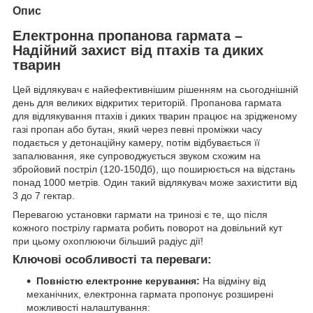
Опис
Електронна пропанова гармата –
Надійний захист від птахів та диких
тварин
Цей відлякувач є найефективнішим рішенням на сьогоднішній
день для великих відкритих територій. Пропанова гармата
для відлякування птахів і диких тварин працює на зрідженому
газі пропан або бутан, який через певні проміжки часу
подається у детонаційну камеру, потім відбувається її
запалювання, яке супроводжується звуком схожим на
збройовий постріл (120-150Дб), що поширюється на відстань
понад 1000 метрів. Один такий відлякувач може захистити від
3 до 7 гектар.
Перевагою установки гармати на тринозі є те, що після
кожного пострілу гармата робить поворот на довільний кут
при цьому охоплюючи більший радіус дії!
Ключові особливості та переваги:
Повністю електронне керування:
На відміну від
механічних, електронна гармата пропонує розширені
можливості налаштування: