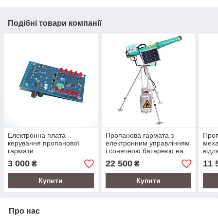
Подібні товари компанії
Електронна плата
Пропанова гармата з
Проп
керування пропанової
електронним управлінням
меха
гармати
і сонячною батареєю на
відл
тринозі для відлякування
та п
3 000
22 500
11 
₴
₴
диких тварин
Купити
Купити
Про нас