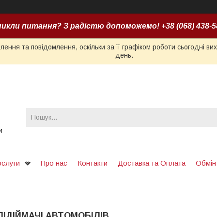
икли питання? З радістю допоможемо! +38 (068) 438-5
ення та повідомлення, оскільки за її графіком роботи сьогодні в
день.
и
ослуги
Про нас
Контакти
Доставка та Оплата
Обмін
 ПІДІЙМАЧІ АВТОМОБІЛІВ