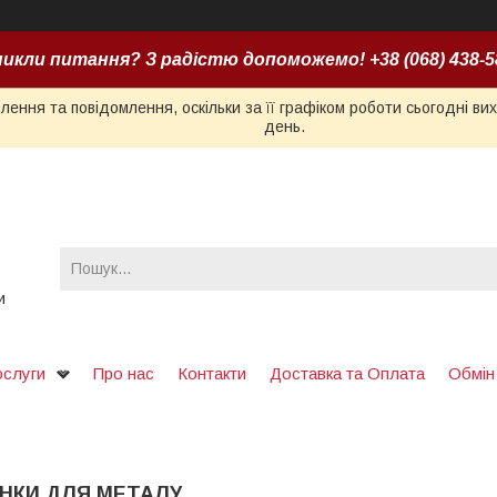
икли питання? З радістю допоможемо! +38 (068) 438-5
ення та повідомлення, оскільки за її графіком роботи сьогодні в
день.
и
ослуги
Про нас
Контакти
Доставка та Оплата
Обмін
АНКИ ДЛЯ МЕТАЛУ