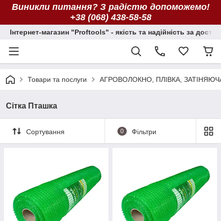
Виникли питання? З радістю допоможемо!
+38 (068) 438-58-58
Інтернет-магазин "Proftools" - якість та надійність за досту
Товари та послуги
АГРОВОЛОКНО, ПЛІВКА, ЗАТІНЯЮЧ
Сітка Пташка
Сортування
0
Фільтри