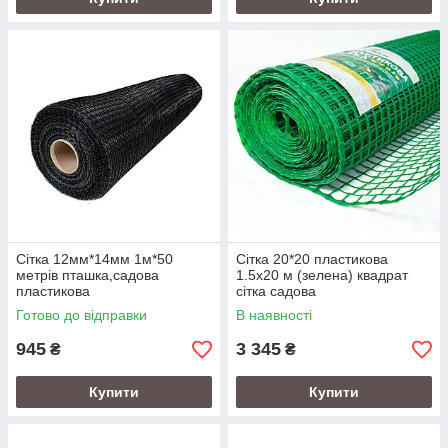
Сітка 12мм*14мм 1м*50
Сітка 20*20 пластикова
метрів пташка,садова
1.5х20 м (зелена) квадрат
пластикова
сітка садова
Готово до відправки
В наявності
945
3 345
₴
₴
Купити
Купити