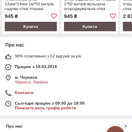
12мм*14мм 1м*50 метрів
1*50 метрів вольєрна
пташ
садова сітка пташка
огороджувальна сітка
сітк
945
945
2 8
₴
₴
Купити
Купити
Про нас
98% позитивних з 52 відгуків за рік
Працює з 18.03.2018
м. Черкаси
Черкаси, Україна
Контакти
Сьогодні працює з 09:00 до 18:00
Показати весь графік роботи
Про нас