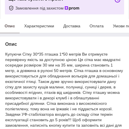
Замовлення під захистом
Опис
Характеристики
Доставка
Оплата
Умови п
Опис
Купуючи Сітку 30*35 пташка 1*50 метрів Ви отримуєте
перевірену якість за доступною ціною Ця сітка має квадратні
осередки розміром 30 мм на 35 мм, ширина становить 1
метр, а довжина в рулоні 50 метрів. Сітка пташка в основному
використовується для обладнання вольєрів для домашньої і
екзотичної птиці. Також дуже зручно використовувати дану
сітку для захисту кущів малини, полуниці, суниці і дерев, в
особливості ягідних, птахів від шкідників. Сітку пташку можна
використовувати і в декорі клумб і в облаштуванні
присадибної ділянки. Сітка виконана з високоякісного
поліетилену, тому вона не іржавіє і не піддається корозії.
Завдяки УФ-стабілізатора входить до складу сітки термін
експлуатації становить до 5 років!!! Щоб оформити
замовлення, натисніть кнопку купити та заповніть всі дані для