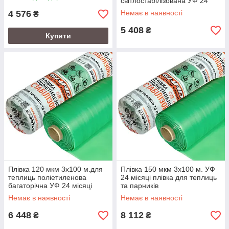
світлостабілізована УФ 24
місяці
4 576
Немає в наявності
₴
5 408
₴
Купити
Плівка 120 мкм 3х100 м.для
Плівка 150 мкм 3х100 м. УФ
теплиць поліетиленова
24 місяці плівка для теплиць
багаторічна УФ 24 місяці
та парників
Немає в наявності
Немає в наявності
6 448
8 112
₴
₴