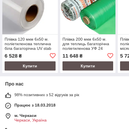
Плівка 120 мкм 6х50 м.
Плівка 200 мкм 6х50 м.
Плів
поліетиленова теплична
для теплиць багаторічна
полі
біла багаторічна UV stab
поліетиленова УФ 24
міся
місяці
тепл
6 528
11 648
5 7
₴
₴
Купити
Купити
Про нас
98% позитивних з 52 відгуків за рік
Працює з 18.03.2018
м. Черкаси
Черкаси, Україна