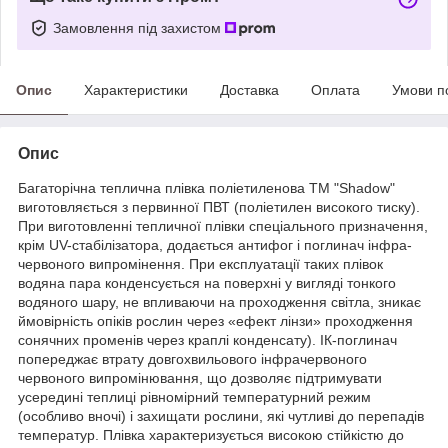
Замовлення під захистом
Опис
Характеристики
Доставка
Оплата
Умови п
Опис
Багаторічна теплична плівка поліетиленова ТМ "Shadow"
виготовляється з первинної ПВТ (поліетилен високого тиску).
При виготовленні тепличної плівки спеціального призначення,
крім UV-стабілізатора, додається антифог і поглинач інфра-
червоного випромінення. При експлуатації таких плівок
водяна пара конденсується на поверхні у вигляді тонкого
водяного шару, не впливаючи на проходження світла, зникає
ймовірність опіків рослин через «ефект лінзи» проходження
сонячних променів через краплі конденсату). ІК-поглинач
попереджає втрату довгохвильового інфрачервоного
червоного випромінювання, що дозволяє підтримувати
усередині теплиці рівномірний температурний режим
(особливо вночі) і захищати рослини, які чутливі до перепадів
температур. Плівка характеризується високою стійкістю до