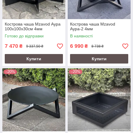
Кострова чаша Mzavod Аура
Кострова чаша Mzavod
100х100х30см 4мм
Аура-2 4мм
Готово до відправки
В наявності
7 470
6 990
₴
₴
9 337,50 ₴
8 738 ₴
Купити
Купити
–20%
–20%