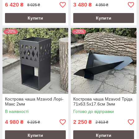
6 420
3 480
₴
₴
8 025 ₴
4 350 ₴
Купити
Купити
–20%
–20%
Кострова чаша Mzavod Лорі-
Кострова чаша Mzavod Тріда
Макс 2мм
71х63.5х17.6см 3мм
В наявності
Готово до відправки
4 980
2 250
₴
₴
6 225 ₴
2 813 ₴
Купити
Купити