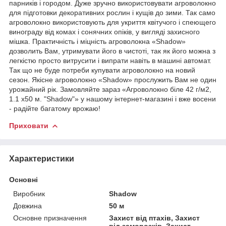
парників і городом. Дуже зручно використовувати агроволокно
для підготовки декоративних рослин і кущів до зими. Так само
агроволокно використовують для укриття квітучого і спеющего
винограду від комах і сонячних опіків, у вигляді захисного
мішка. Практичність і міцність агроволокна «Shadow»
дозволить Вам, утримувати його в чистоті, так як його можна з
легкістю просто витрусити і випрати навіть в машині автомат.
Так що не буде потреби купувати агроволокно на новий
сезон. Якісне агроволокно «Shadow» прослужить Вам не один
урожайний рік. Замовляйте зараз «Агроволокно біле 42 г/м2,
1.1 х50 м. "Shadow"» у нашому інтернет-магазині і вже восени
- радійте багатому врожаю!
Приховати
Характеристики
Основні
Виробник
Shadow
Довжина
50 м
Основне призначення
Захист від птахів, Захист
від заморозків, Захист