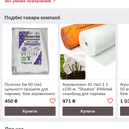
Всі умови повернення
Подібні товари компанії
Полотно 6м 60 г/м2
Агроволокно 42 г/м2 1.1
Агро
щільності прошите для
х100 м. "Shadow" 4%білий
50 м
парника, біле агроволокно
спанбонд для парника
біле
( спанбонд для парника)
парн
450
971
1 0
₴
₴
Купити
Купити