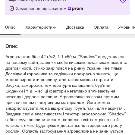
Замовлення під захистом
Опис
Характеристики
Доставка
Оплата
Умови п
Опис
Агроволокно біле 42 г/м2, 1.1 х50 м. "Shadow" представлене
на нашому сайті, завдяки своїм високим показникам якості та
довговічності, стійко закріпився на ринку України і не тільки.
Досвідчені городники та садівники прекрасно знають, що
можна виростити рослину, але також можна і втратити.
Засуха, заморозки, температурні коливання, бур'яни,
шкідники і т. д. – всі ці фактори негативно впливають на
розсаду і дорослі рослини. Агроволокно за своїм прямим
призначенням є покривним матеріалом. Його можна
використовувати як на відкритому ґрунті, так і для накриття .
Завдяки своїм властивостям і текстурі агроволокно "Shadow"
забезпечує рослини киснем, вологою і світлом рівно в тій
кількості, якого буде цілком достатньо для здорового росту
рослин. Область застосування агроволокна не закінчується