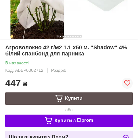
Агроволокно 42 г/м2 1.1 х50 м. "Shadow" 4%
білий спанбонд для парника
В наявності
Код: АВБР0002712
Роздріб
447
₴
Купити
або
Купити з
Що таке купити з Пром?