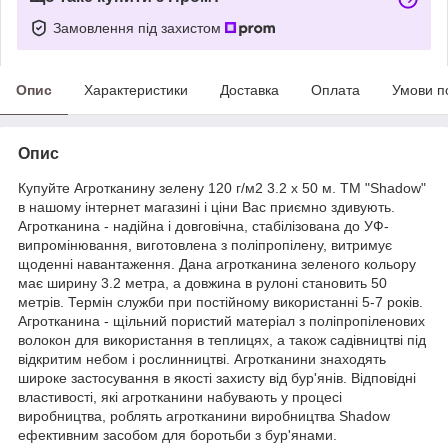
Замовлення під захистом
Опис
Характеристики
Доставка
Оплата
Умови п
Опис
Купуйте Агротканину зелену 120 г/м2 3.2 х 50 м. ТМ "Shadow"
в нашому інтернет магазині і ціни Вас приємно здивують.
Агротканина - надійна і довговічна, стабілізована до УФ-
випромінювання, виготовлена з поліпропілену, витримує
щоденні навантаження. Дана агротканина зеленого кольору
має ширину 3.2 метра, а довжина в рулоні становить 50
метрів. Термін служби при постійному використанні 5-7 років.
Агротканина - щільний пористий матеріал з поліпропіленових
волокон для використання в теплицях, а також садівництві під
відкритим небом і рослинництві. Агротканини знаходять
широке застосування в якості захисту від бур'янів. Відповідні
властивості, які агротканини набувають у процесі
виробництва, роблять агротканини виробництва Shadow
ефективним засобом для боротьби з бур'янами.