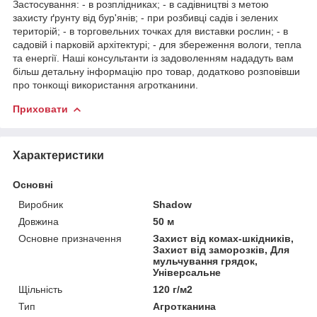
Застосування: - в розплідниках; - в садівництві з метою
захисту ґрунту від бур'янів; - при розбивці садів і зелених
територій; - в торговельних точках для виставки рослин; - в
садовій і парковій архітектурі; - для збереження вологи, тепла
та енергії. Наші консультанти із задоволенням нададуть вам
більш детальну інформацію про товар, додатково розповівши
про тонкощі використання агротканини.
Приховати
Характеристики
Основні
Виробник
Shadow
Довжина
50 м
Основне призначення
Захист від комах-шкідників,
Захист від заморозків, Для
мульчування грядок,
Універсальне
Щільність
120 г/м2
Тип
Агротканина