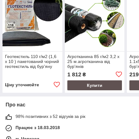
Геотекстиль 110 г/м2 (1,6
Агротканина 85 г/м2 3,2 х
Агро
х 10 ) пакетований чорний
25 м.агротканина від
1.1х
геотекстиль від бур'яну
бур'янів
бур'
1 812
219
₴
Ціну уточнюйте
Купити
Про нас
98% позитивних з 52 відгуків за рік
Працює з 18.03.2018
м. Черкаси