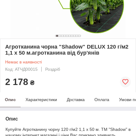
Агротканина чорна "Shadow" DELUX 120 г/м2
1,1 х 50 м.агротканина від бур'янів
Немає в наявності
Код: АТЧД00015
Роздріб
2 178
₴
Опис
Характеристики
Доставка
Оплата
Умови п
Опис
Купуйте Агротканину чорну 120 г/м2 1,1 х 50 м. ТМ "Shadow" в
нашому інтернет магазині і ціни Вас приємно здивують.