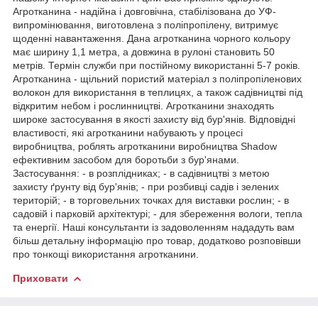
Агротканина - надійна і довговічна, стабілізована до УФ-
випромінювання, виготовлена з поліпропілену, витримує
щоденні навантаження. Дана агротканина чорного кольору
має ширину 1,1 метра, а довжина в рулоні становить 50
метрів. Термін служби при постійному використанні 5-7 років.
Агротканина - щільний пористий матеріал з поліпропіленових
волокон для використання в теплицях, а також садівництві під
відкритим небом і рослинництві. Агротканини знаходять
широке застосування в якості захисту від бур'янів. Відповідні
властивості, які агротканини набувають у процесі
виробництва, роблять агротканини виробництва Shadow
ефективним засобом для боротьби з бур'янами.
Застосування: - в розплідниках; - в садівництві з метою
захисту ґрунту від бур'янів; - при розбивці садів і зелених
територій; - в торговельних точках для виставки рослин; - в
садовій і парковій архітектурі; - для збереження вологи, тепла
та енергії. Наші консультанти із задоволенням нададуть вам
більш детальну інформацію про товар, додатково розповівши
про тонкощі використання агротканини.
Приховати