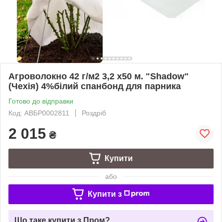
Агроволокно 42 г/м2 3,2 х50 м. "Shadow"
(Чехія) 4%білий спанбонд для парника
Готово до відправки
Код: АВБР0002811
Роздріб
2 015
₴
Купити
або
Купити з
Що таке купити з Пром?