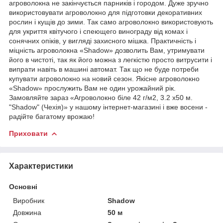
агроволокна не закінчується парників і городом. Дуже зручно
використовувати агроволокно для підготовки декоративних
рослин і кущів до зими. Так само агроволокно використовують
для укриття квітучого і спеющего винограду від комах і
сонячних опіків, у вигляді захисного мішка. Практичність і
міцність агроволокна «Shadow» дозволить Вам, утримувати
його в чистоті, так як його можна з легкістю просто витрусити і
випрати навіть в машині автомат. Так що не буде потреби
купувати агроволокно на новий сезон. Якісне агроволокно
«Shadow» прослужить Вам не один урожайний рік.
Замовляйте зараз «Агроволокно біле 42 г/м2, 3.2 х50 м.
"Shadow" (Чехія)» у нашому інтернет-магазині і вже восени -
радійте багатому врожаю!
Приховати
Характеристики
Основні
Виробник
Shadow
Довжина
50 м