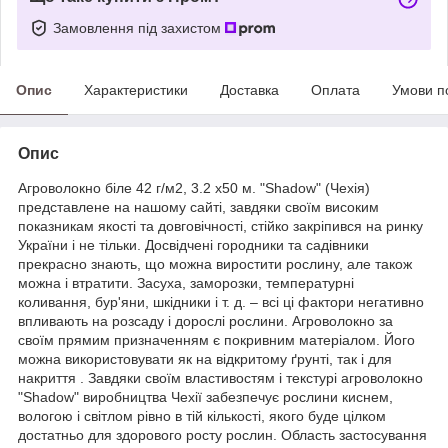
Замовлення під захистом
Опис
Характеристики
Доставка
Оплата
Умови п
Опис
Агроволокно біле 42 г/м2, 3.2 х50 м. "Shadow" (Чехія)
представлене на нашому сайті, завдяки своїм високим
показникам якості та довговічності, стійко закріпився на ринку
України і не тільки. Досвідчені городники та садівники
прекрасно знають, що можна виростити рослину, але також
можна і втратити. Засуха, заморозки, температурні
коливання, бур'яни, шкідники і т. д. – всі ці фактори негативно
впливають на розсаду і дорослі рослини. Агроволокно за
своїм прямим призначенням є покривним матеріалом. Його
можна використовувати як на відкритому ґрунті, так і для
накриття . Завдяки своїм властивостям і текстурі агроволокно
"Shadow" виробництва Чехії забезпечує рослини киснем,
вологою і світлом рівно в тій кількості, якого буде цілком
достатньо для здорового росту рослин. Область застосування