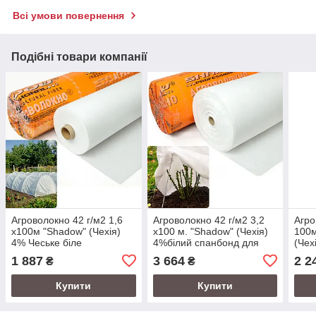
Всі умови повернення
Подібні товари компанії
Агроволокно 42 г/м2 1,6
Агроволокно 42 г/м2 3,2
Агро
х100м "Shadow" (Чехія)
х100 м. "Shadow" (Чехія)
100м
4% Чеське біле
4%білий спанбонд для
(Чех
агроволокно
парника
спан
1 887
3 664
2 2
₴
₴
зиму
Купити
Купити