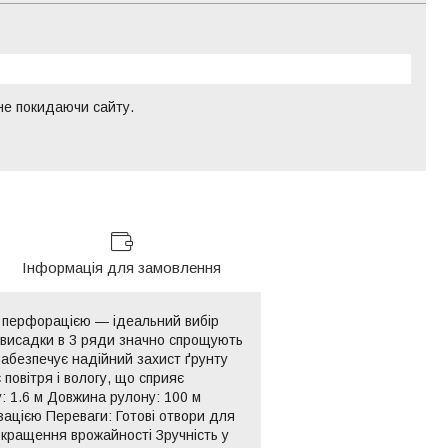
 не покидаючи сайту.
Інформація для замовлення
з перфорацією — ідеальний вибір
ля висадки в 3 ряди значно спрощують
 забезпечує надійний захист ґрунту
повітря і вологу, що сприяє
у: 1.6 м Довжина рулону: 100 м
зацією Переваги: Готові отвори для
окращення врожайності Зручність у