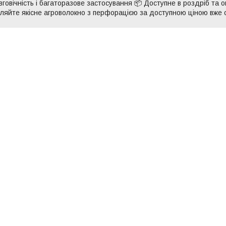
говічність і багаторазове застосування 📦 Доступне в роздріб та о
овляйте якісне агроволокно з перфорацією за доступною ціною вже 