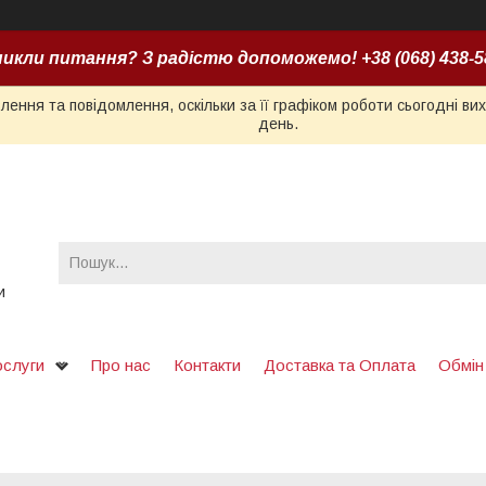
икли питання? З радістю допоможемо! +38 (068) 438-5
ення та повідомлення, оскільки за її графіком роботи сьогодні в
день.
и
ослуги
Про нас
Контакти
Доставка та Оплата
Обмін