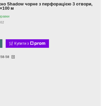
но Shadow чорне з перфорацією 3 отвори,
6×100 м
правки
02
Купити з
-58-58