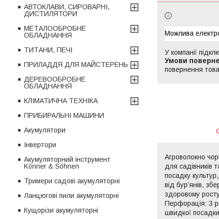
АВТОКЛАВИ, СИРОВАРНІ,
ДИСТИЛЯТОРИ
МЕТАЛООБРОБНЕ
ОБЛАДНАННЯ
ТИТАНИ, ПЕЧІ
У компанії підкл
ПРИЛАДДЯ ДЛЯ МАЙСТЕРЕНЬ
повернення това
ДЕРЕВООБРОБНЕ
ОБЛАДНАННЯ
КЛІМАТИЧНА ТЕХНІКА
ПРИБИРАЛЬНІ МАШИНИ
Акумулятори
Інвертори
Агроволокно чор
Акумуляторний інструмент
для садівників т
Könner & Söhnen
посадку культур,
Тримери садові акумуляторні
від бур’янів, зб
здоровому росту 
Ланцюгові пили акумуляторні
Перфорація: 3 р
Кущорізи акумуляторні
швидкої посадки