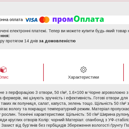
ючені електронні платежі. Тепер ви можете купити будь-який товар
ру протягом 14 днів
за домовленістю
Опис
Характеристики
не з перфорацією 3 отвори, 50 г/м², 1.6×100 м Чорне агроволокно 
а фермерів, які цінують зручність і ефективність. Готові отвори д
 таких як полуниця, салат, капуста, зелень тощо. Щільність 50 г/м²
ерігає вологу та покращує температурний режим. Матеріал пропускає 
рослин. Технічні характеристики: Щільність: 50 г/м² Ширина рулон
яди круглих отворів Колір: чорний Матеріал: спанбонд з УФ-стабілі
 Захист від бур’янів без гербіцидів Збереження вологості ґрунту П