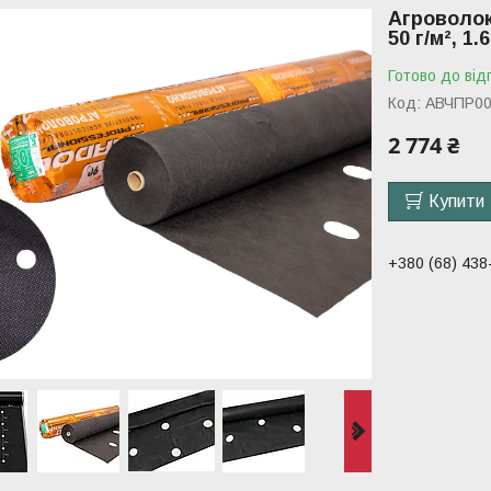
Агроволок
50 г/м², 1.
Готово до від
Код:
АВЧПР00
2 774 ₴
Купити
+380 (68) 438