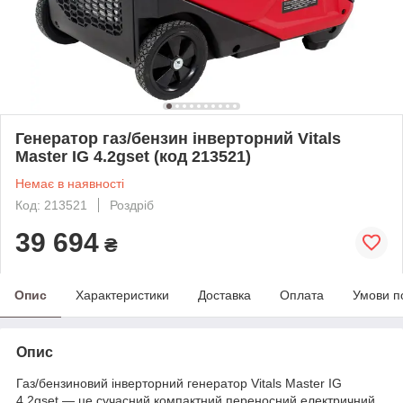
Генератор газ/бензин інверторний Vitals
Master IG 4.2gset (код 213521)
Немає в наявності
Код: 213521
Роздріб
39 694
₴
Опис
Характеристики
Доставка
Оплата
Умови п
Опис
Газ/бензиновий інверторний генератор Vitals Master IG
4.2gset — це сучасний компактний переносний електричний