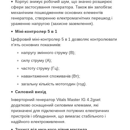
Корпус знижує робочий шум, що значно розширює
сфери застосування генератора. Також він запобігає
механічним пошкодженням основних елементів
генератора, створенню електромагнітних перешкод і
ураженню напругою (захисне заземлення).
Міні-контролер 5 в 1
Цифровий міні-контролер 5 в 1 дозволяє контролювати
п'ять основних показників:
напругу змінного струму (В);
силу струму (А);
частоту струму (Гц);
навантаження споживачів (Вт);
загальну кількість мотогодин (год).
Силовий вихід
Інверторний генератор Vitals Master IG 4.2gset
додатково оснащений силовими клемами, які
призначені для підключення потужних електричних
пристроїв і обладнання, що вимагає стабільного і
надійного електроживлення.
Захист від низького рівня мастила