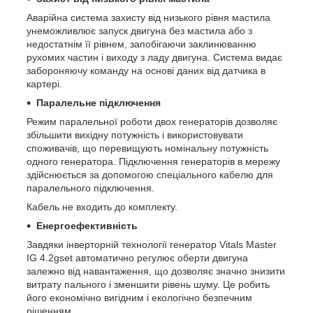
Аварійна система захисту від низького рівня мастила
унеможливлює запуск двигуна без мастила або з
недостатнім її рівнем, запобігаючи заклинюванню
рухомих частин і виходу з ладу двигуна. Система видає
забороняючу команду на основі даних від датчика в
картері.
Паралельне підключення
Режим паралельної роботи двох генераторів дозволяє
збільшити вихідну потужність і використовувати
споживачів, що перевищують номінальну потужність
одного генератора. Підключення генераторів в мережу
здійснюється за допомогою спеціального кабелю для
паралельного підключення.
Кабель не входить до комплекту.
Енергоефективність
Завдяки інверторній технології генератор Vitals Master
IG 4.2gset автоматично регулює оберти двигуна
залежно від навантаження, що дозволяє значно знизити
витрату пального і зменшити рівень шуму. Це робить
його економічно вигідним і екологічно безпечним
рішенням.