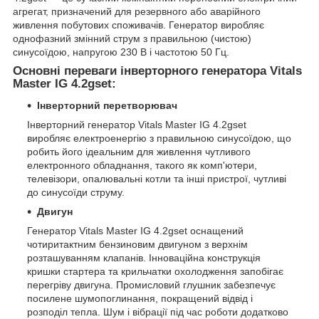
агрегат, призначений для резервного або аварійного
живлення побутових споживачів. Генератор виробляє
однофазний змінний струм з правильною (чистою)
синусоїдою, напругою 230 В і частотою 50 Гц.
Основні переваги інверторного генератора Vitals
Master IG 4.2gset:
Інверторний перетворювач
Інверторний генератор Vitals Master IG 4.2gset
виробляє електроенергію з правильною синусоїдою, що
робить його ідеальним для живлення чутливого
електронного обладнання, такого як комп'ютери,
телевізори, опалювальні котли та інші пристрої, чутливі
до синусоїди струму.
Двигун
Генератор Vitals Master IG 4.2gset оснащений
чотиритактним бензиновим двигуном з верхнім
розташуванням клапанів. Інноваційна конструкція
кришки стартера та крильчатки охолодження запобігає
перегріву двигуна. Промисловий глушник забезпечує
посилене шумопоглинання, покращений відвід і
розподіл тепла. Шум і вібрації під час роботи додатково