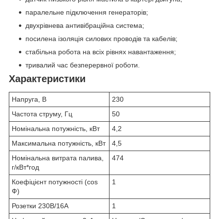
паралельне підключення генераторів;
двухрівнева антивібраційна система;
посилена ізоляція силових проводів та кабелів;
стабільна робота на всіх рівнях навантаження;
тривалий час безперервної роботи.
Характеристики
Напруга, В
230
Частота струму, Гц
50
Номінальна потужність, кВт
4,2
Максимальна потужність, кВт
4,5
Номінальна витрата палива,
474
г/кВт*год
Коефіцієнт потужності (сos
1
Ф)
Розетки 230В/16А
1