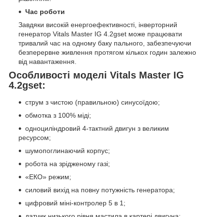
Час роботи
Завдяки високій енергоефективності, інверторний
генератор Vitals Master IG 4.2gset може працювати
тривалий час на одному баку пального, забезпечуючи
безперервне живлення протягом кількох годин залежно
від навантаження.
Особливості моделі Vitals Master IG
4.2gset:
струм з чистою (правильною) синусоїдою;
обмотка з 100% міді;
одноциліндровий 4-тактний двигун з великим
ресурсом;
шумопоглинаючий корпус;
робота на зрідженому газі;
«ЕКО» режим;
силовий вихід на повну потужність генератора;
цифровий міні-контролер 5 в 1;
датчик низького рівня мастила в картері двигуна;