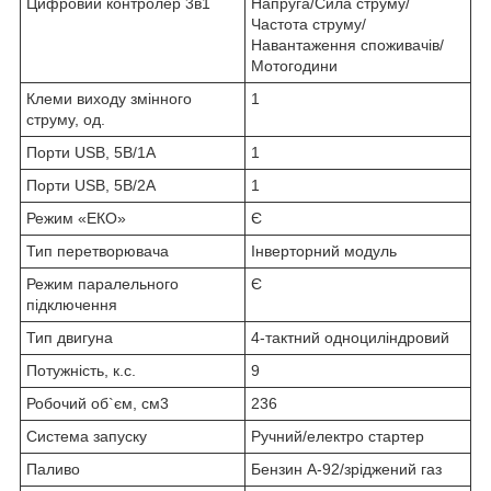
Цифровий контролер 3в1
Напруга/Сила струму/
Частота струму/
Навантаження споживачів/
Мотогодини
Клеми виходу змінного
1
струму, од.
Порти USB, 5В/1А
1
Порти USB, 5В/2А
1
Режим «ЕКО»
Є
Тип перетворювача
Інверторний модуль
Режим паралельного
Є
підключення
Тип двигуна
4-тактний одноциліндровий
Потужність, к.с.
9
Робочий об`єм, см3
236
Система запуску
Ручний/електро стартер
Паливо
Бензин А-92/зріджений газ