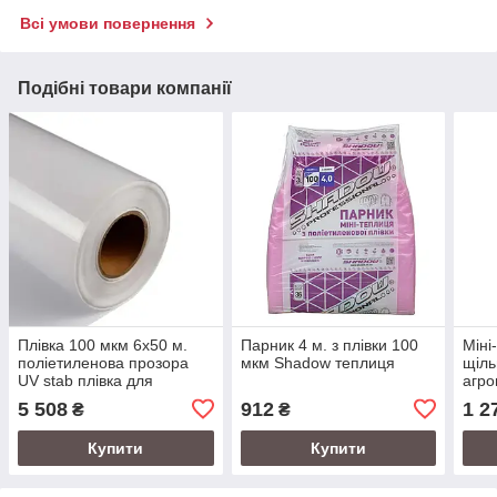
Всі умови повернення
Подібні товари компанії
Плівка 100 мкм 6х50 м.
Парник 4 м. з плівки 100
Міні
поліетиленова прозора
мкм Shadow теплиця
щіль
UV stab плівка для
агро
парників
5 508
912
1 2
₴
₴
Купити
Купити