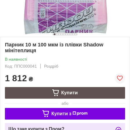
Парник 10 м 100 мкм із плівки Shadow
мінітеплиця
В наявності
Код: ППС000041
Роздріб
1 812
₴
Купити
або
Купити з
Що таке купити з Пром?