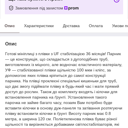
Замовлення під захистом
Опис
Характеристики
Доставка
Оплата
Умови п
Опис
Готові мініплиці з плівки з UF стабілізацією 36 місяців! Парник
— це конструкція, що складається з дугоподібних труб,
виготовлених із міцного, але водночас еластичного матеріалу,
УФ — стабілізованої плівки щільністю 100 мкм і кліпс, за
допомогою яких плівка кріпиться до самої конструкції
парника. На плівці проклеєні спеціальні кишеньки для труб,
що дає змогу підіймати плівку в будь-який час і мати прямий
доступ до рослин. Також до комплекту входять і кілочки для
встановлення парника на ґрунті. Установлення такого
парочка не займе багато часу, позаяк Вам потрібно буде
вставити кілочки в основу дуж-панеля та затівання розтягуючи
плівку встановити кілочки в ґрунт. Висоту парник має 0.8
метра, а ширина 120 см. Поліетиленова плівка буває різної
щільності та вирізняється добавками світлостабілізаторів, які