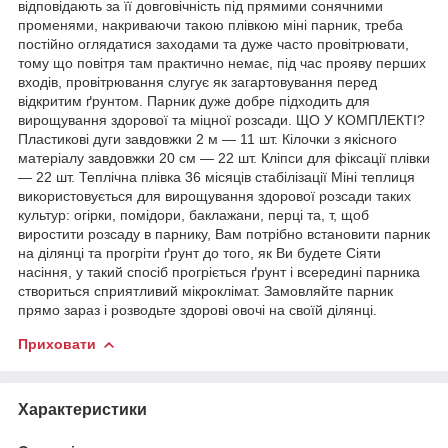
відповідають за її довговічність під прямими сонячними
променями, накриваючи такою плівкою міні парник, треба
постійно оглядатися заходами та дуже часто провітрювати,
тому що повітря там практично немає, під час прояву перших
входів, провітрювання слугує як загартовування перед
відкритим ґрунтом. Парник дуже добре підходить для
вирощування здорової та міцної розсади. ЩО У КОМПЛЕКТІ?
Пластикові дуги завдовжки 2 м — 11 шт. Кілочки з якісного
матеріалу завдовжки 20 см — 22 шт. Кліпси для фіксації плівки
— 22 шт. Теплічна плівка 36 місяців стабілізації Міні теплиця
використовується для вирощування здорової розсади таких
культур: огірки, помідори, баклажани, перці та, т, щоб
виростити розсаду в парнику, Вам потрібно встановити парник
на ділянці та прогріти ґрунт до того, як Ви будете Сіяти
насіння, у такий спосіб прогріється ґрунт і всередині парника
створиться сприятливий мікроклімат. Замовляйте парник
прямо зараз і розводьте здорові овочі на своїй ділянці.
Приховати
Характеристики