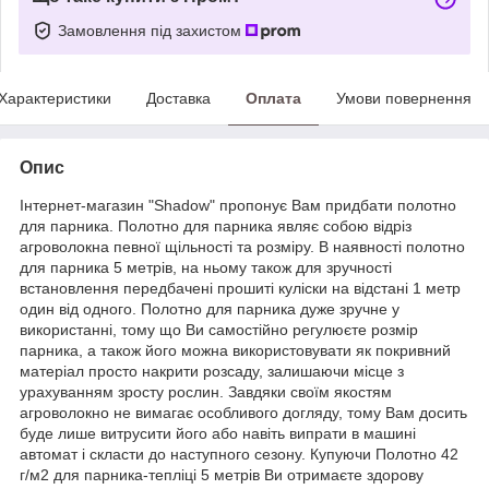
Замовлення під захистом
Характеристики
Доставка
Оплата
Умови повернення
Опис
Інтернет-магазин "Shadow" пропонує Вам придбати полотно
для парника. Полотно для парника являє собою відріз
агроволокна певної щільності та розміру. В наявності полотно
для парника 5 метрів, на ньому також для зручності
встановлення передбачені прошиті куліски на відстані 1 метр
один від одного. Полотно для парника дуже зручне у
використанні, тому що Ви самостійно регулюєте розмір
парника, а також його можна використовувати як покривний
матеріал просто накрити розсаду, залишаючи місце з
урахуванням зросту рослин. Завдяки своїм якостям
агроволокно не вимагає особливого догляду, тому Вам досить
буде лише витрусити його або навіть випрати в машині
автомат і скласти до наступного сезону. Купуючи Полотно 42
г/м2 для парника-тепліці 5 метрів Ви отримаєте здорову