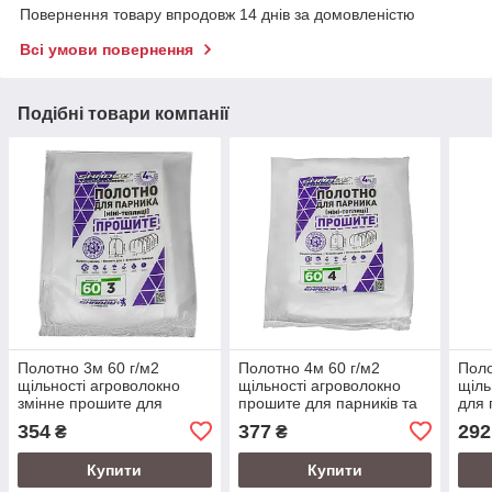
Повернення товару впродовж 14 днів за домовленістю
Всі умови повернення
Подібні товари компанії
Полотно 3м 60 г/м2
Полотно 4м 60 г/м2
Поло
щільності агроволокно
щільності агроволокно
щіль
змінне прошите для
прошите для парників та
для 
парника
теплиць
агро
354
377
292
₴
₴
Купити
Купити