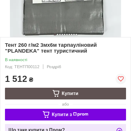
Тент 260 г/м2 3мх6м тарпауліновий
"PLANDEKA" тент туристичний
В наявності
Код: ТЕНТП00112
Роздріб
1 512
₴
Купити
або
Купити з
Що таке купити з Пром?