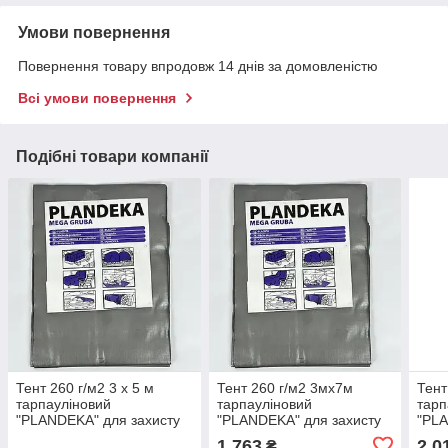
Умови повернення
Повернення товару впродовж 14 днів за домовленістю
Всі умови повернення
Подібні товари компанії
Тент 260 г/м2 3 х 5 м
Тент 260 г/м2 3мх7м
Тент
тарпауліновий
тарпауліновий
тарп
"PLANDEKA" для захисту
"PLANDEKA" для захисту
"PLA
від вітру та дощу
від дощу
тури
1 763
2 0
₴