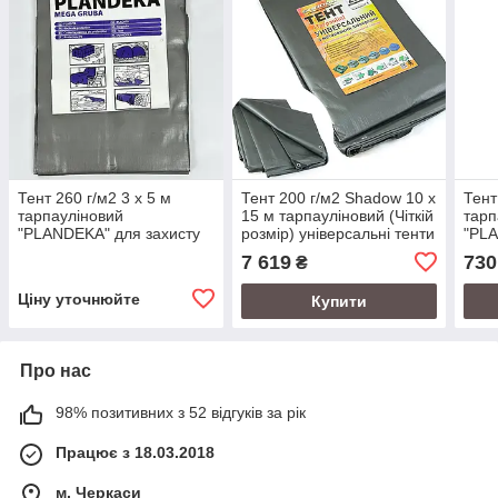
Тент 260 г/м2 3 х 5 м
Тент 200 г/м2 Shadow 10 х
Тент
тарпауліновий
15 м тарпауліновий (Чіткій
тарп
"PLANDEKA" для захисту
розмір) універсальні тенти
"PLA
від вітру та дощу
7 619
730
₴
Ціну уточнюйте
Купити
Про нас
98% позитивних з 52 відгуків за рік
Працює з 18.03.2018
м. Черкаси