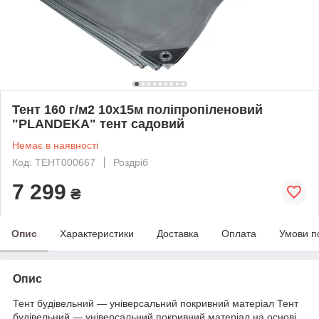
Тент 160 г/м2 10х15м поліпропіленовий
"PLANDEKA" тент садовий
Немає в наявності
Код: ТЕНТ000667
Роздріб
7 299
₴
Опис
Характеристики
Доставка
Оплата
Умови п
Опис
Тент будівельний — універсальний покривний матеріал Тент
будівельний — універсальний покривний матеріал на основі