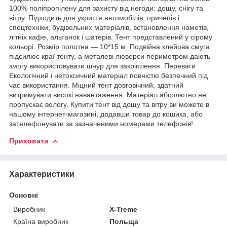
100% поліпропілену для захисту від негоди: дощу, снігу та
вітру. Підходить для укриття автомобілів, причепів і
спецтехніки, будівельних матеріалів, встановлення наметів,
літніх кафе, альтанок і шатерів. Тент представлений у сірому
кольорі. Розмір полотна — 10*15 м. Подвійна клейова смуга
підсилює краї тенту, а металеві люверси периметром дають
змогу використовувати шнур для закріплення. Переваги
Екологічний і нетоксичний матеріал повністю безпечний під
час використання. Міцний тент довговічний, здатний
витримувати високі навантаження. Матеріал абсолютно не
пропускає вологу. Купити тент від дощу та вітру ви можете в
нашому інтернет-магазині, додавши товар до кошика, або
зателефонувати за зазначеними номерами телефонів!
Приховати
Характеристики
Основні
Виробник
X-Treme
Країна виробник
Польща