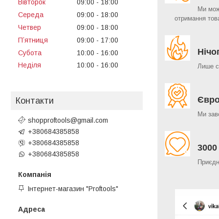
Вівторок
09:00
18:00
Ми мож
Середа
09:00
18:00
отримання тов
Четвер
09:00
18:00
Пʼятниця
09:00
17:00
Нічо
Субота
10:00
16:00
Неділя
10:00
16:00
Лише с
Євро
Контакти
Ми зав
shopproftools@gmail.com
+380684385858
+380684385858
3000
+380684385858
Приєдн
Інтернет-магазин "Proftools"