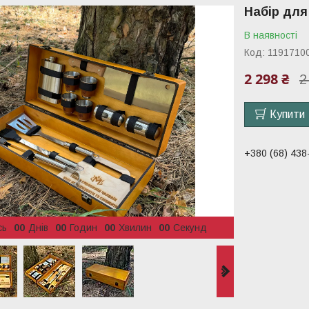
Набір для
В наявності
Код:
1191710
2 298 ₴
2
Купити
+380 (68) 438
сь
0
0
Днів
0
0
Годин
0
0
Хвилин
0
0
Секунд