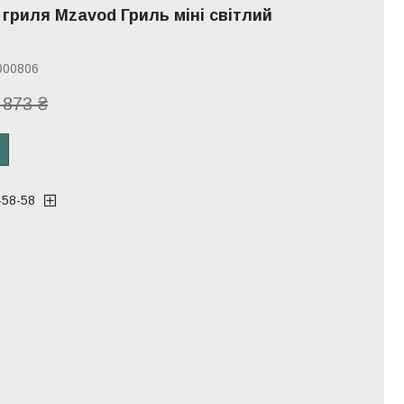
 гриля Mzavod Гриль міні світлий
000806
 873 ₴
-58-58