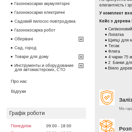
Газонокосарки акумуляторні
елегантність і з
Газонокосарки електричні
У комплект вх
Кейс з дерева
Садовий пилосос-повітродувка
Силіконовий
Газонокосарка робот
Лопатка
Обігрівачі
Щипці для м
Тесак
Сад, город
Фляга
Товари для дому
4 чарки 75 
2 Банки для
Инструменты и оборудование
Віяло дерев
для автомастерских, СТО
Про нас
Відгуки
Залі
Ми гар
Графік роботи
Понеділок
09:00
18:00
Розп