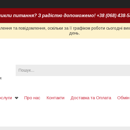
икли питання? З радістю допоможемо! +38 (068) 438-5
ення та повідомлення, оскільки за її графіком роботи сьогодні в
день.
и
ослуги
Про нас
Контакти
Доставка та Оплата
Обмін