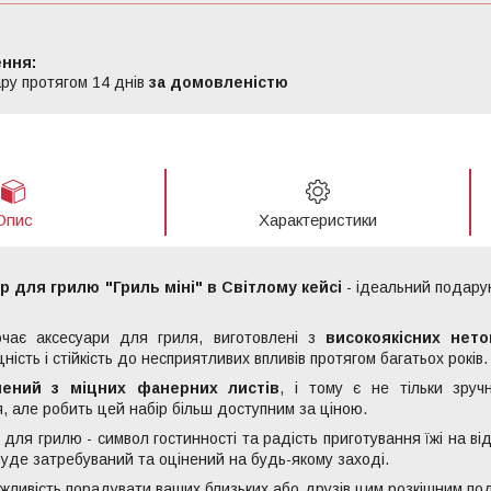
ру протягом 14 днів
за домовленістю
Опис
Характеристики
р для грилю "Гриль міні" в Світлому кейсі
- ідеальний подару
чає аксесуари для гриля, виготовлені з
високоякісних нето
іцність і стійкість до несприятливих впливів протягом багатьох років.
лений з міцних фанерних листів
, і тому є не тільки зруч
, але робить цей набір більш доступним за ціною.
 для грилю - символ гостинності та радість приготування їжі на ві
уде затребуваний та оцінений на будь-якому заході.
ожливість порадувати ваших близьких або друзів цим розкішним под