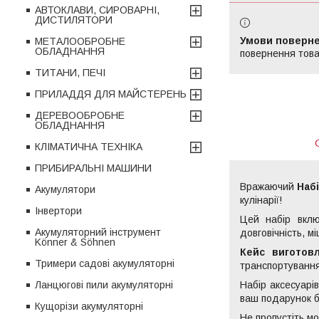
АВТОКЛАВИ, СИРОВАРНІ,
ДИСТИЛЯТОРИ
МЕТАЛООБРОБНЕ
ОБЛАДНАННЯ
повернення това
ТИТАНИ, ПЕЧІ
ПРИЛАДДЯ ДЛЯ МАЙСТЕРЕНЬ
ДЕРЕВООБРОБНЕ
ОБЛАДНАННЯ
КЛІМАТИЧНА ТЕХНІКА
ПРИБИРАЛЬНІ МАШИНИ
Вражаючий
Набі
Акумулятори
кулінарії!
Інвертори
Цей набір вклю
Акумуляторний інструмент
довговічність, м
Könner & Söhnen
Кейс виготов
Тримери садові акумуляторні
транспортування
Набір аксесуарів
Ланцюгові пили акумуляторні
ваш подарунок б
Кущорізи акумуляторні
Не пропустіть м