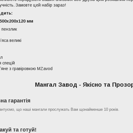
ручність. Замовте цей набір зараз!
одить:
 500х200х120 мм
 пензлик
ʼяса великі
мл
 спецій
ʼяне з гравіровкою MZavod
Мангал Завод - Якісно та Прозо
зна гарантія
антуємо, що наші мангали прослужать Вам щонайменше 10 років.
акуй та готуй!