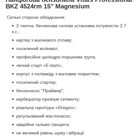
BKZ 4524rm 15" Magnesium
Сильні сторони обладнання:
2-тактна, бензинова силова установка потужністю 2.7
к.с.;
картер з магнієвого сплаву;
посилений колінвал;
професійна циліндро-поршнева група;
легкий старт «E-start»;
корпус з поліаміду з матовим покриттям;
посилений стартер;
бензонасос "Праймер";
карбюратор преміум сегменту;
різальна гарнітура «Oregon»;
регульований маслонасос;
аварійне гальмо ланцюга;
не великий рівень шуму і вібрації