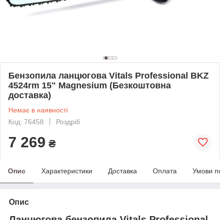
Бензопила ланцюгова Vitals Professional BKZ
4524rm 15" Magnesium (Безкоштовна
доставка)
Немає в наявності
Код: 76458
Роздріб
7 269
₴
Опис
Характеристики
Доставка
Оплата
Умови п
Опис
Ланцюгова бензопила
Vitals Professional