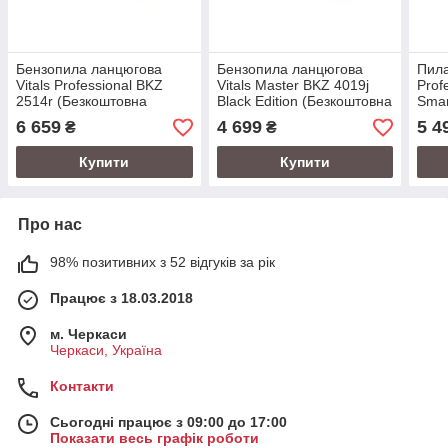
Бензопила ланцюгова
Бензопила ланцюгова
Пила
Vitals Professional BKZ
Vitals Master BKZ 4019j
Prof
2514r (Безкоштовна
Black Edition (Безкоштовна
Smar
доставка)
доставка)
дост
6 659
4 699
5 4
₴
₴
Купити
Купити
Про нас
98% позитивних з 52 відгуків за рік
Працює з 18.03.2018
м. Черкаси
Черкаси, Україна
Контакти
Сьогодні працює з 09:00 до 17:00
Показати весь графік роботи