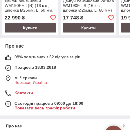
Двигун бензиновий
Двигун бензиновий WEIMA
Двиг
WM190FЕ-L(R) (16 к.с.,
WM190F - S (16 к.с.,
WM19
шпонка Ø25мм, L=60 мм,
шпонка Ø25мм, L=60 мм)
шпон
редуктор, ел.старт) (код
(код 20012)
реду
22 990
17 748
19 
₴
₴
20054)
Купити
Купити
Про нас
98% позитивних з 52 відгуків за рік
Працює з 18.03.2018
м. Черкаси
Черкаси, Україна
Контакти
Сьогодні працює з 09:00 до 18:00
Показати весь графік роботи
Про нас