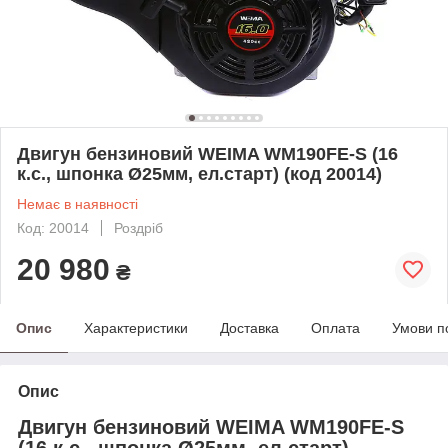
Двигун бензиновий WEIMA WM190FE-S (16
к.с., шпонка Ø25мм, ел.старт) (код 20014)
Немає в наявності
Код: 20014
Роздріб
20 980
₴
Опис
Характеристики
Доставка
Оплата
Умови п
Опис
Двигун бензиновий WEIMA WM190FE-S
(16 к.с., шпонка Ø25мм, ел.старт)