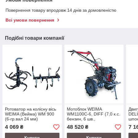
Повернення товару впродовж 14 днів за домовленістю
Всі умови повернення
Подібні товари компанії
Ротоватор на колісну вісь
Мотоблок WEIMA
Дви
WEIMA (Вейма) WM 900
WM1100C-6, DIFF (7,0 к.с.
DELU
(6-гр.вал 24 мм)
бензин, 6 шв.,
шпон
диференціал, колеса
4 069
48 520
7 1
₴
₴
6.50-8)
Купити
Купити