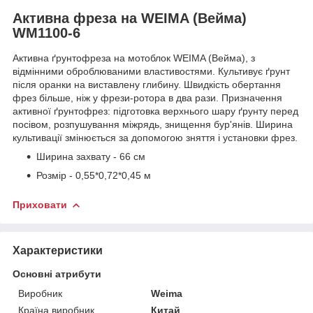
Активна фреза на WEIMA (Вейма)
WM1100-6
Активна ґрунтофреза на мотоблок WEIMA (Вейма), з
відмінними оброблюваними властивостями. Культивує ґрунт
після оранки на виставлену глибину. Швидкість обертання
фрез більше, ніж у фрези-ротора в два рази. Призначення
активної ґрунтофрез: підготовка верхнього шару ґрунту перед
посівом, розпушування міжрядь, знищення бур'янів. Ширина
культивації змінюється за допомогою зняття і установки фрез.
Ширина захвату - 66 см
Розмір - 0,55*0,72*0,45 м
Приховати
Характеристики
Основні атрибути
Виробник
Weima
Країна виробник
Китай