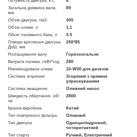
Потужність двигуна, к.с.
6
Загальна довжина вала,
89
мм
Об'єм двигуна, см3
305
Об'єм оливи, л
1.1
Обсяг паливного бака, л
3.5
Отвори кріплення двигуна
250*85
ДхШ, мм
Розташування валу
Горизонтальне
Витрата палива, г/кВт*год
280
Рекомендована олива
10-W30 для дизелів
Система згоряння
Згоряння з прямим
уприскуванням
Система змащення
Оливний насос
Швидкість обертання, об/
2800
хв
Країна-виробник
Китай
Тип повітряного фільтра
Оливний
Тип двигуна
Одноциліндровий,
чотиритактний
Тип старту
Ручний, Електричний