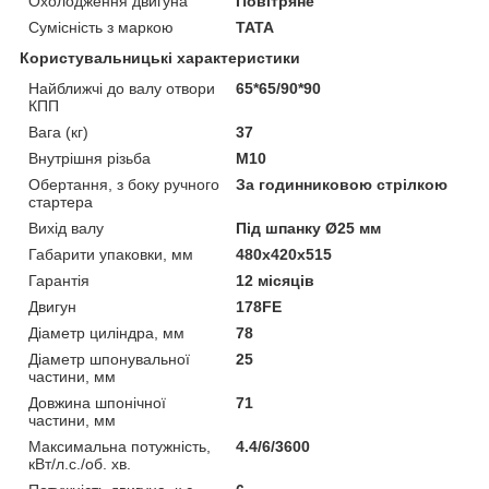
Охолодження двигуна
Повітряне
Сумісність з маркою
TATA
Користувальницькі характеристики
Найближчі до валу отвори
65*65/90*90
КПП
Вага (кг)
37
Внутрішня різьба
М10
Обертання, з боку ручного
За годинниковою стрілкою
стартера
Вихід валу
Під шпанку Ø25 мм
Габарити упаковки, мм
480х420х515
Гарантія
12 місяців
Двигун
178FE
Діаметр циліндра, мм
78
Діаметр шпонувальної
25
частини, мм
Довжина шпонічної
71
частини, мм
Максимальна потужність,
4.4/6/3600
кВт/л.с./об. хв.