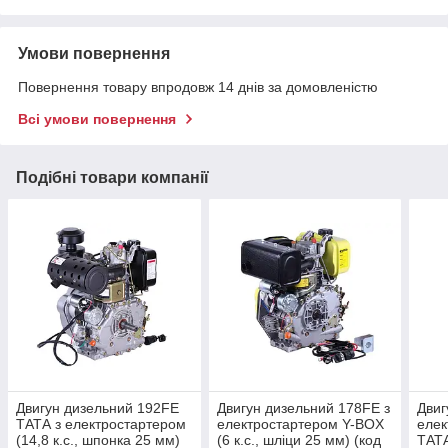
Умови повернення
Повернення товару впродовж 14 днів за домовленістю
Всі умови повернення
Подібні товари компанії
Двигун дизельний 192FE
Двигун дизельний 178FE з
Двиг
ТАТА з електростартером
електростартером Y-BOX
елек
(14,8 к.с., шпонка 25 мм)
(6 к.с., шліци 25 мм) (код
ТАТА