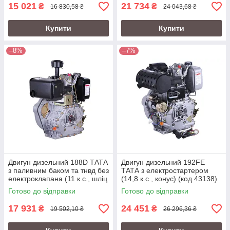
15 021
21 734
₴
₴
16 830,58 ₴
24 043,68 ₴
Купити
Купити
–8%
–7%
Двигун дизельний 188D ТАТА
Двигун дизельний 192FE
з паливним баком та тнвд без
ТАТА з електростартером
електроклапана (11 к.с., шліц
(14,8 к.с., конус) (код 43138)
25 мм) (код 5558)
Готово до відправки
Готово до відправки
17 931
24 451
₴
₴
19 502,10 ₴
26 296,36 ₴