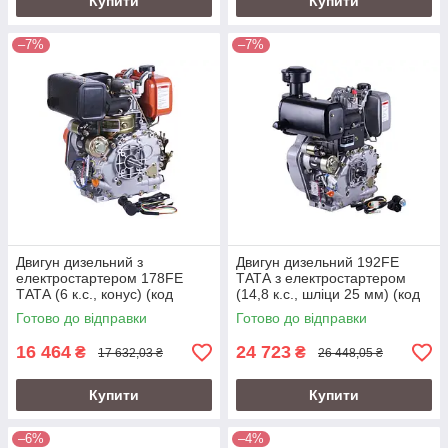
Купити
Купити
–7%
–7%
Двигун дизельний з
Двигун дизельний 192FE
електростартером 178FE
ТАТА з електростартером
ТАТА (6 к.с., конус) (код
(14,8 к.с., шліци 25 мм) (код
43135)
76050)
Готово до відправки
Готово до відправки
16 464
24 723
₴
₴
17 632,03 ₴
26 448,05 ₴
Купити
Купити
–6%
–4%