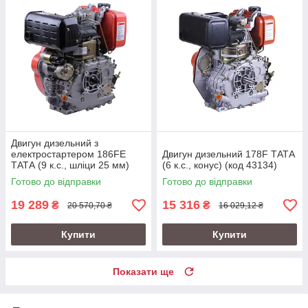
Двигун дизельний з
електростартером 186FE
Двигун дизельний 178F ТАТА
ТАТА (9 к.с., шліци 25 мм)
(6 к.с., конус) (код 43134)
(код 3989)
Готово до відправки
Готово до відправки
19 289
15 316
₴
₴
20 570,70 ₴
16 029,12 ₴
Купити
Купити
Показати ще