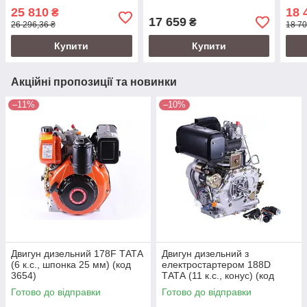
(код 5556)
43331)
(код
25 810
18 
₴
17 659
₴
26 296,36 ₴
18 70
Купити
Купити
Акційні пропозиції та новинки
–11%
–10%
Двигун дизельний 178F ТАТА
Двигун дизельний з
(6 к.с., шпонка 25 мм) (код
електростартером 188D
3654)
ТАТА (11 к.с., конус) (код
5811)
Готово до відправки
Готово до відправки