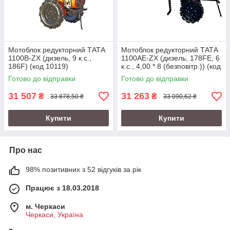
Мотоблок редукторний TАТА
Мотоблок редукторний ТАТА
1100B-ZX (дизель, 9 к.с.,
1100AE-ZX (дизель, 178FE, 6
186F) (код 10119)
к.с., 4,00 * 8 (безповітр.)) (код
10809)
Готово до відправки
Готово до відправки
31 507
31 263
₴
₴
33 878,50 ₴
33 090,62 ₴
Купити
Купити
Про нас
98% позитивних з 52 відгуків за рік
Працює з 18.03.2018
м. Черкаси
Черкаси, Україна