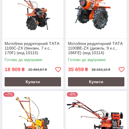
Мотоблок редукторний TАTА
Мотоблок редукторний TАTА
1100C-ZX (бензин, 7 к.с.,
1100BE-ZX (дизель, 9 к.с.,
170F) (код 10115)
186FЕ) (код 10114)
Готово до відправки
Готово до відправки
18 909
35 659
₴
₴
20 484,67 ₴
38 343,10 ₴
Купити
Купити
–7%
–6%