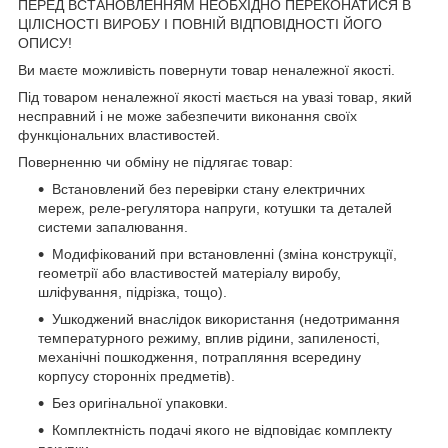
ПЕРЕД ВСТАНОВЛЕННЯМ НЕОБХІДНО ПЕРЕКОНАТИСЯ В
ЦІЛІСНОСТІ ВИРОБУ І ПОВНІЙ ВІДПОВІДНОСТІ ЙОГО
ОПИСУ!
Ви маєте можливість повернути товар неналежної якості.
Під товаром неналежної якості мається на увазі товар, який
несправний і не може забезпечити виконання своїх
функціональних властивостей.
Поверненню чи обміну не підлягає товар:
Встановлений без перевірки стану електричних
мереж, реле-регулято­ра напруги, котушки та деталей
системи запалювання.
Модифікований при встановленні (зміна конструкції,
геометрії або властивостей матеріалу виробу,
шліфування, підрізка, тощо).
Ушкоджений внаслідок використання (недотримання
температурного режиму, вплив рідини, запиленості,
механічні пошкодження, потрапляння всередину
корпусу сторонніх предметів).
Без оригінальної упаковки.
Комплектність подачі якого не відповідає комплекту