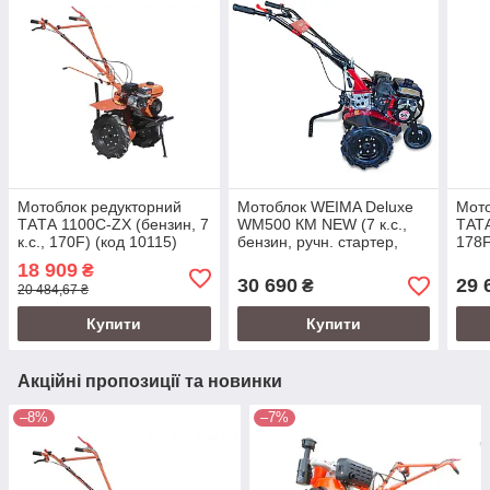
Мотоблок редукторний
Мотоблок WEIMA Deluxe
Мото
TАTА 1100C-ZX (бензин, 7
WM500 КМ NEW (7 к.с.,
ТАТА
к.с., 170F) (код 10115)
бензин, ручн. стартер,
178F,
4.00-8) + фреза (код
(без
18 909
₴
10100)
30 690
29 
₴
20 484,67 ₴
Купити
Купити
Акційні пропозиції та новинки
–8%
–7%