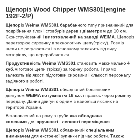
Щепоріз Wood Chipper WMS301(engine
192F-2/P)
Щепоріз Weima WMS301
барабанного типу призначений для
подрібнення гілок і стовбурів дерев з
діаметром до 10 см
.
Сконструйований і
виготовлений на заводі WEIMA
. Щепоріз
перетворює сировину в технологічну щепу(тріску). Розмір
щепи не регулюється і в основному залежить від виду
матеріалу, що переробляється.
Продуктивність Weima WMS301
становить максимально
4
куб.м
готової щепи (тріски) за годину роботи. І прямо
залежить від якості підготовки сировини і кількості персоналу
задіяного в роботі.
Щепоріз Weima WMS301
обладнаний бензиновим
двигуном
WEIMA потужністю 18 к.с.
і працює через ремінну
передачу. Даний двигун є одним з найбільш якісних на
території України.
Встановлений на раму з труби
яка обладнана
колесами
для
зручності і
легкості переміщення
.
Щепоріз Weima WMS301
обладнаний
спеціальним
вимикачем
для екстреної зупинки під час роботи.
Також