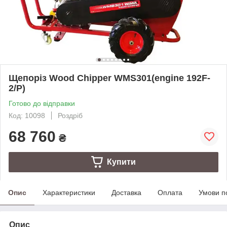
Щепоріз Wood Chipper WMS301(engine 192F-
2/P)
Готово до відправки
Код: 10098
Роздріб
68 760
₴
Купити
Опис
Характеристики
Доставка
Оплата
Умови п
Опис