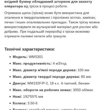
вхідний бункер обладнаний шторкою для захисту
оператора
від трісок в процесі роботи.
Отримана щепа (тріска) може бути використана для
опалення в твердопаливних і піролізних котлах, камінах,
печах і інших опалювальних приладах. Також тріску можна
використовувати як мульчуючий матеріал для рослин або
добриво. При подальшій переробці з тріски можливо
отримати паливні пелети або гранули.
Технічні характеристики:
Модель:
WMS301
Макс. продуктивність:
4 м3/год
Макс. діаметр м'якої породи дерева:
100 мм
Макс. діаметр твердої породи дерева:
80 мм
Двигун:
WM192F/Р-2, 18 к.с. 4-тактний, бензин
Макс. обороти на робочих ножах:
3050 об/мин
Ножі:
192*55*5 мм
Колеса:
3.50-6
Безпека:
аварійний вимикач, шторка бункера