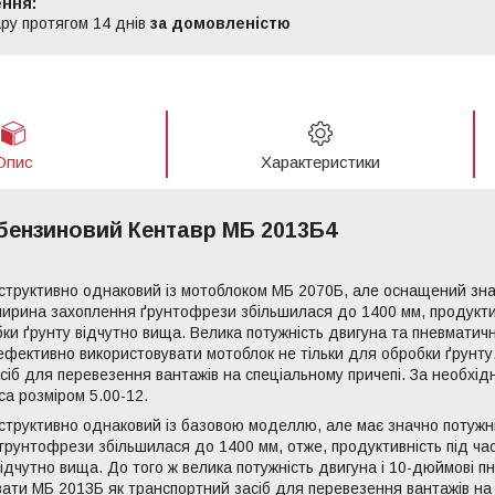
ру протягом 14 днів
за домовленістю
Опис
Характеристики
бензиновий Кентавр МБ 2013Б4
труктивно однаковий із мотоблоком МБ 2070Б, але оснащений знач
ирина захоплення ґрунтофрези збільшилася до 1400 мм, продуктивн
ки ґрунту відчутно вища. Велика потужність двигуна та пневматичн
ефективно використовувати мотоблок не тільки для обробки ґрунту,
сіб для перевезення вантажів на спеціальному причепі. За необхі
са розміром 5.00-12.
труктивно однаковий із базовою моделлю, але має значно потужн
грунтофрези збільшилася до 1400 мм, отже, продуктивність під час 
відчутно вища. До того ж велика потужність двигуна і 10-дюймові п
вати МБ 2013Б як транспортний засіб для перевезення вантажів на 