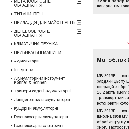
МЕТАЛООБРОБНЕ
ОБЛАДНАННЯ
повернення това
ТИТАНИ, ПЕЧІ
ПРИЛАДДЯ ДЛЯ МАЙСТЕРЕНЬ
ДЕРЕВООБРОБНЕ
ОБЛАДНАННЯ
КЛІМАТИЧНА ТЕХНІКА
ПРИБИРАЛЬНІ МАШИНИ
Мотоблок 
Акумулятори
Інвертори
МБ 2013Б — конс
Акумуляторний інструмент
завдяки цьому ш
Könner & Söhnen
операцій з оброб
Тримери садові акумуляторні
10 дають змогу 
транспортний за
Ланцюгові пили акумуляторні
встановити коле
Кущорізи акумуляторні
МБ 2013Б — конс
ширина захвату 
Газонокосарки акумуляторні
обробки грунту 
Газонокосарки електричні
змогу застосову