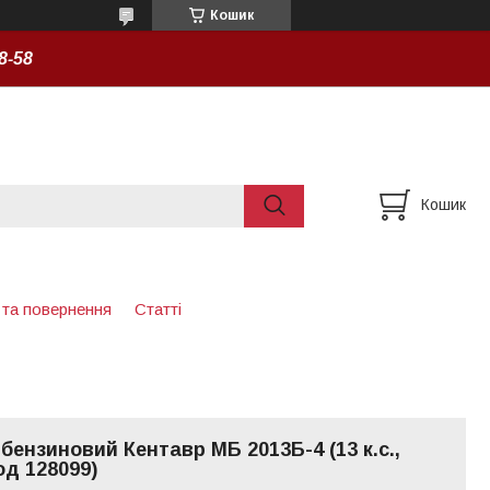
Кошик
8-58
Кошик
 та повернення
Статті
бензиновий Кентавр МБ 2013Б-4 (13 к.с.,
код 128099)