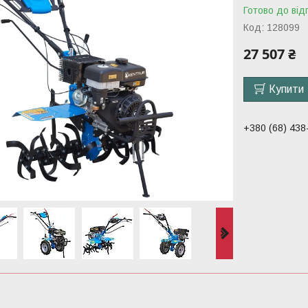
Готово до від
Код:
128099
27 507 ₴
Купити
+380 (68) 438