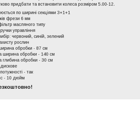
ово придбати та встановити колеса розміром 5.00-12.
юється по ширині секціями 3+1+1
жів фрези 6 мм
фільтр масляного типу
 ручки управління
вибір: червоний, синій, зелений
захисту рослин
ширина обробки - 87 см
 ширина обробки - 140 см
 глибина обробки - 30 см
 дискове
потужності - так
іс - 10 дюйм
езкоштовно!