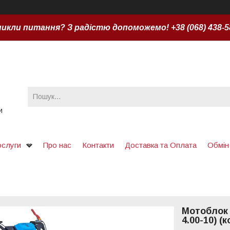
икли питання? З радістю допоможемо! +38 (068) 438-5
и
ослуги
Про нас
Контакти
Доставка та Оплата
Обмін
Мотоблок 
4.00-10) (