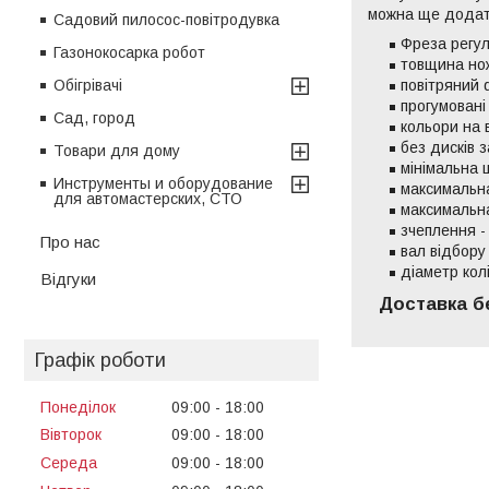
можна ще додатк
Садовий пилосос-повітродувка
Фреза регул
Газонокосарка робот
товщина но
Обігрівачі
повітряний 
прогумовані
Сад, город
кольори на 
без дисків 
Товари для дому
мінімальна 
Инструменты и оборудование
максимальна
для автомастерских, СТО
максимальна
зчеплення -
Про нас
вал відбору 
діаметр кол
Відгуки
Доставка б
Графік роботи
Понеділок
09:00
18:00
Вівторок
09:00
18:00
Середа
09:00
18:00