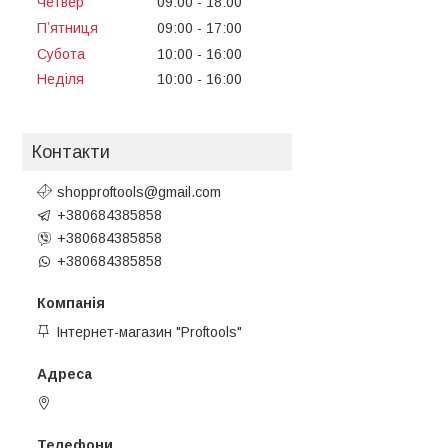
Четвер
09:00
18:00
Пʼятниця
09:00
17:00
Субота
10:00
16:00
Неділя
10:00
16:00
Контакти
shopproftools@gmail.com
+380684385858
+380684385858
+380684385858
Інтернет-магазин "Proftools"
Черкаси, Україна