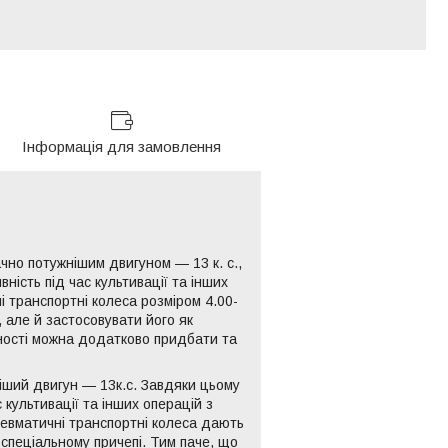
Інформація для замовлення
но потужнішим двигуном — 13 к. с.,
ість під час культивації та інших
і транспортні колеса розміром 4.00-
 але й застосовувати його як
дності можна додатково придбати та
іший двигун — 13к.с. Завдяки цьому
культивації та інших операцій з
невматичні транспортні колеса дають
спеціальному причепі. Тим паче, що