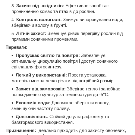
Захист від шкідників:
Ефективно запобігає
проникненню комах та птахів до рослин.
Контроль вологості:
Знижує випаровування води,
зберігаючи вологу в ґрунті.
Літній захист:
Зменшує ризик перегріву рослин під
прямими сонячними променями.
Переваги:
Пропускає світло та повітря:
Забезпечує
оптимальну циркуляцію повітря і доступ сонячного
світла для фотосинтезу.
Легкий у використанні:
Проста установка,
матеріал можна легко різати під потрібний розмір.
Захист від заморозків:
Зберігає тепло і запобігає
пошкодженню культур за температури до -5°C.
Економія води:
Допомагає зберігати вологу,
зменшуючи частоту поливу.
Довговічність:
Стійкий до ультрафіолету та
багаторазового використання.
Призначення:
Ідеально підходить для захисту овочевих,