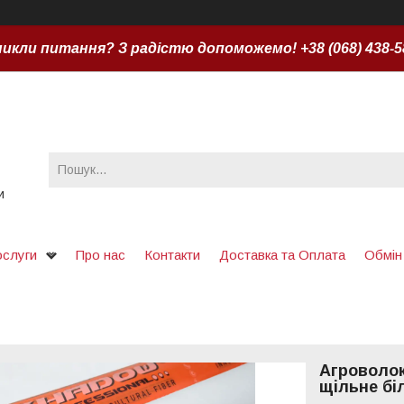
икли питання? З радістю допоможемо! +38 (068) 438-5
и
ослуги
Про нас
Контакти
Доставка та Оплата
Обмін
Агроволокн
щільне бі