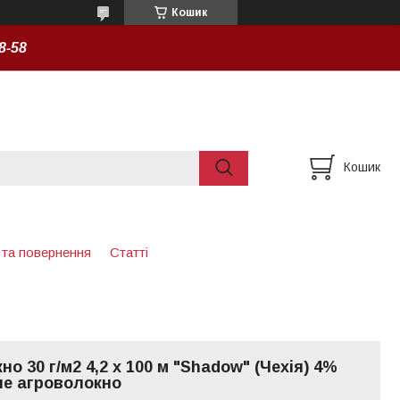
Кошик
8-58
Кошик
 та повернення
Статті
о 30 г/м2 4,2 х 100 м "Shadow" (Чехія) 4%
ле агроволокно