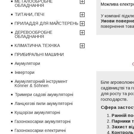
МЕТАЛООБРОБНЕ
ОБЛАДНАННЯ
ТИТАНИ, ПЕЧІ
У компанії підкл
ПРИЛАДДЯ ДЛЯ МАЙСТЕРЕНЬ
повернення това
ДЕРЕВООБРОБНЕ
ОБЛАДНАННЯ
КЛІМАТИЧНА ТЕХНІКА
ПРИБИРАЛЬНІ МАШИНИ
Акумулятори
Інвертори
Акумуляторний інструмент
Біле агроволокн
Könner & Söhnen
садівництві та 
для росту та ро
Тримери садові акумуляторні
господарств.
Ланцюгові пили акумуляторні
Сфера застос
Кущорізи акумуляторні
Ранній по
Парники т
Газонокосарки акумуляторні
Захист ві
Газонокосарки електричні
Контроль 