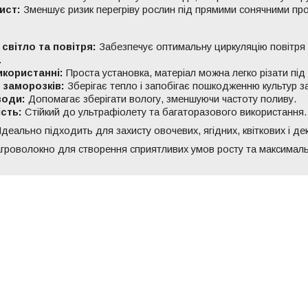
ист:
Зменшує ризик перегріву рослин під прямими сонячними пр
світло та повітря:
Забезпечує оптимальну циркуляцію повітря і
.
икористанні:
Проста установка, матеріал можна легко різати під 
 заморозків:
Зберігає тепло і запобігає пошкодженню культур з
води:
Допомагає зберігати вологу, зменшуючи частоту поливу.
сть:
Стійкий до ультрафіолету та багаторазового використання.
Ідеально підходить для захисту овочевих, ягідних, квіткових і де
агроволокно для створення сприятливих умов росту та максималь