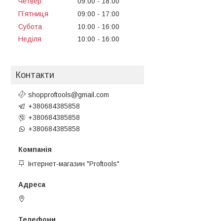
Четвер
09:00
18:00
Пʼятниця
09:00
17:00
Субота
10:00
16:00
Неділя
10:00
16:00
Контакти
shopproftools@gmail.com
+380684385858
+380684385858
+380684385858
Інтернет-магазин "Proftools"
Черкаси, Україна