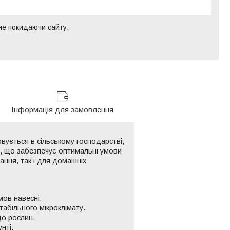
 не покидаючи сайту.
Інформація для замовлення
вується в сільському господарстві,
ну, що забезпечує оптимальні умови
ання, так і для домашніх
мов навесні.
абільного мікроклімату.
до рослин.
нті.