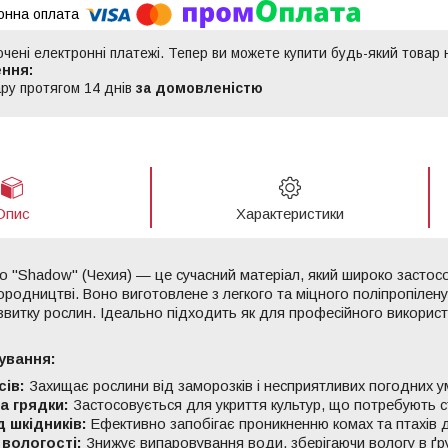
ючені електронні платежі. Тепер ви можете купити будь-який товар
ру протягом 14 днів
за домовленістю
Опис
Характеристики
о "Shadow" (Чехия) — це сучасний матеріал, який широко застосо
городництві. Воно виготовлене з легкого та міцного поліпропіле
звитку рослин. Ідеально підходить як для професійного використ
ування:
сів:
Захищає рослини від заморозків і несприятливих погодних у
а грядки:
Застосовується для укриття культур, що потребують ст
д шкідників:
Ефективно запобігає проникненню комах та птахів 
вологості:
Знижує випаровування води, зберігаючи вологу в ґру