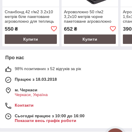
Спанбонд 42 г/м2 3.2х10
Агроволокно 50 г/м2
Агро
метрів біле пакетоване
3,2х10 метрів чорне
1,6х
агроволокно для теплиць
пакетоване агроволокно
спан
від бур'яну
для 
550
652
390
₴
₴
Купити
Купити
Про нас
98% позитивних з 52 відгуків за рік
Працює з 18.03.2018
м. Черкаси
Черкаси, Україна
Контакти
Сьогодні працює з 10:00 до 16:00
Показати весь графік роботи