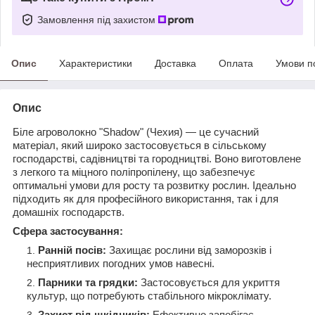
Замовлення під захистом
Опис
Характеристики
Доставка
Оплата
Умови п
Опис
Біле агроволокно "Shadow" (Чехия) — це сучасний
матеріал, який широко застосовується в сільському
господарстві, садівництві та городництві. Воно виготовлене
з легкого та міцного поліпропілену, що забезпечує
оптимальні умови для росту та розвитку рослин. Ідеально
підходить як для професійного використання, так і для
домашніх господарств.
Сфера застосування:
Ранній посів:
Захищає рослини від заморозків і
несприятливих погодних умов навесні.
Парники та грядки:
Застосовується для укриття
культур, що потребують стабільного мікроклімату.
Захист від шкідників:
Ефективно запобігає