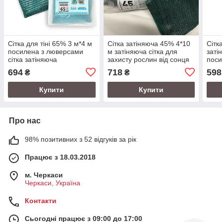
Сітка для тіні 65% 3 м*4 м
Сітка затіняюча 45% 4*10
Сітк
посилена з люверсами
м затіняюча сітка для
заті
сітка затіняюча
захисту рослин від сонця
поси
парк
694
718
598
₴
₴
Купити
Купити
Про нас
98% позитивних з 52 відгуків за рік
Працює з 18.03.2018
м. Черкаси
Черкаси, Україна
Контакти
Сьогодні працює з 09:00 до 17:00