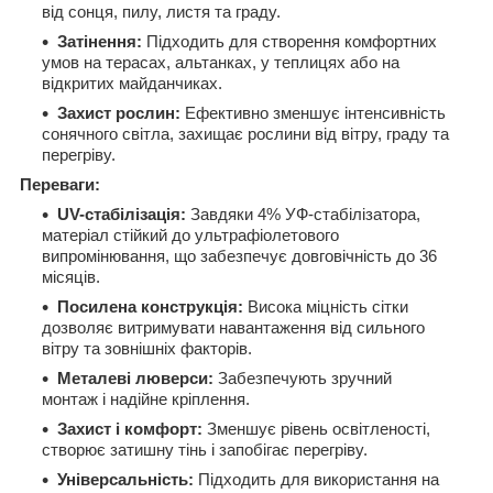
від сонця, пилу, листя та граду.
Затінення:
Підходить для створення комфортних
умов на терасах, альтанках, у теплицях або на
відкритих майданчиках.
Захист рослин:
Ефективно зменшує інтенсивність
сонячного світла, захищає рослини від вітру, граду та
перегріву.
Переваги:
UV-стабілізація:
Завдяки 4% УФ-стабілізатора,
матеріал стійкий до ультрафіолетового
випромінювання, що забезпечує довговічність до 36
місяців.
Посилена конструкція:
Висока міцність сітки
дозволяє витримувати навантаження від сильного
вітру та зовнішніх факторів.
Металеві люверси:
Забезпечують зручний
монтаж і надійне кріплення.
Захист і комфорт:
Зменшує рівень освітленості,
створює затишну тінь і запобігає перегріву.
Універсальність:
Підходить для використання на