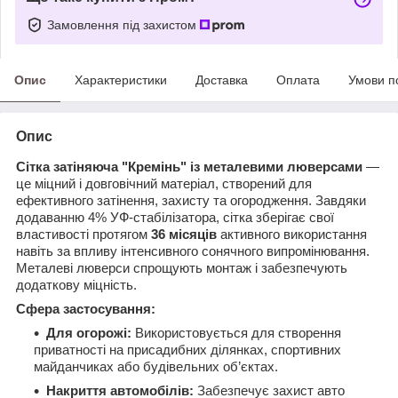
Замовлення під захистом
Опис
Характеристики
Доставка
Оплата
Умови п
Опис
Сітка затіняюча "Кремінь" із металевими люверсами
—
це міцний і довговічний матеріал, створений для
ефективного затінення, захисту та огородження. Завдяки
додаванню 4% УФ-стабілізатора, сітка зберігає свої
властивості протягом
36 місяців
активного використання
навіть за впливу інтенсивного сонячного випромінювання.
Металеві люверси спрощують монтаж і забезпечують
додаткову міцність.
Сфера застосування:
Для огорожі:
Використовується для створення
приватності на присадибних ділянках, спортивних
майданчиках або будівельних об’єктах.
Накриття автомобілів:
Забезпечує захист авто