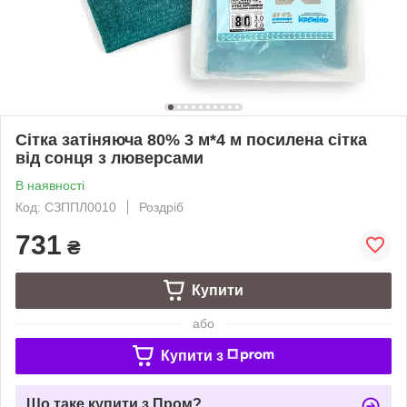
Сітка затіняюча 80% 3 м*4 м посилена сітка
від сонця з люверсами
В наявності
Код: СЗППЛ0010
Роздріб
731
₴
Купити
або
Купити з
Що таке купити з Пром?