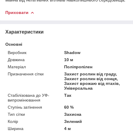
Приховати
Характеристики
Основні
Виробник
Shadow
Довжина
10 м
Матеріал
Поліпропілен
Призначення сітки
Захист рослин від граду,
Захист рослин від сонця,
Захист врожаю від птахів,
Універсальна
Стабілізована до УФ-
Так
випромінювання
Ступінь затінення
60 %
Тип сітки
Захисна
Колір
Зелений
Ширина
4 м