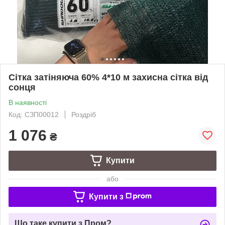
Сітка затіняюча 60% 4*10 м захисна сітка від
сонця
В наявності
Код: СЗП00012
Роздріб
1 076
₴
Купити
або
Купити з
Що таке купити з Пром?