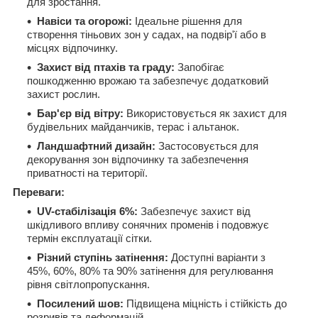
для зростання.
Навіси та огорожі:
Ідеальне рішення для
створення тіньових зон у садах, на подвір'ї або в
місцях відпочинку.
Захист від птахів та граду:
Запобігає
пошкодженню врожаю та забезпечує додатковий
захист рослин.
Бар'єр від вітру:
Використовується як захист для
будівельних майданчиків, терас і альтанок.
Ландшафтний дизайн:
Застосовується для
декорування зон відпочинку та забезпечення
приватності на території.
Переваги:
UV-стабілізація 6%:
Забезпечує захист від
шкідливого впливу сонячних променів і подовжує
термін експлуатації сітки.
Різний ступінь затінення:
Доступні варіанти з
45%, 60%, 80% та 90% затінення для регулювання
рівня світлопропускання.
Посилений шов:
Підвищена міцність і стійкість до
розривів та деформацій.