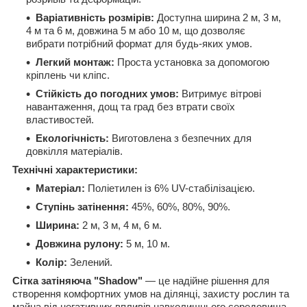
Варіативність розмірів:
Доступна ширина 2 м, 3 м,
4 м та 6 м, довжина 5 м або 10 м, що дозволяє
вибрати потрібний формат для будь-яких умов.
Легкий монтаж:
Проста установка за допомогою
кріплень чи кліпс.
Стійкість до погодних умов:
Витримує вітрові
навантаження, дощ та град без втрати своїх
властивостей.
Екологічність:
Виготовлена з безпечних для
довкілля матеріалів.
Технічні характеристики:
Матеріал:
Поліетилен із 6% UV-стабілізацією.
Ступінь затінення:
45%, 60%, 80%, 90%.
Ширина:
2 м, 3 м, 4 м, 6 м.
Довжина рулону:
5 м, 10 м.
Колір:
Зелений.
Сітка затіняюча "Shadow"
— це надійне рішення для
створення комфортних умов на ділянці, захисту рослин та
майна від негативних впливів навколишнього середовища.