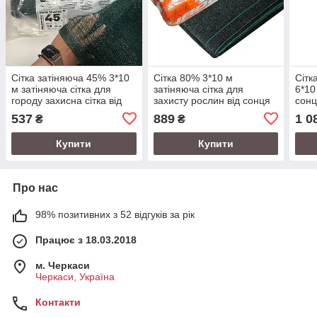
Сітка затіняюча 45% 3*10
Сітка 80% 3*10 м
Сітк
м затіняюча сітка для
затіняюча сітка для
6*10
городу захисна сітка від
захисту рослин від сонця
сонц
сонця
537
889
1 0
₴
₴
Купити
Купити
Про нас
98% позитивних з 52 відгуків за рік
Працює з 18.03.2018
м. Черкаси
Черкаси, Україна
Контакти