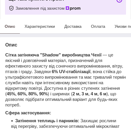
Замовлення під захистом
Опис
Характеристики
Доставка
Оплата
Умови п
Опис
Сітка затіняюча "Shadow" виробництва Чехії
— це
якісний і довговічний матеріал, призначений для
ефективного захисту від сонячного випромінювання, вітру,
птахів і граду. Завдяки
6% UV-стабілізації
, вона стійка до
ультрафіолетового випромінювання та має тривалий термін
служби навіть при інтенсивному використанні на
відкритому повітрі. Доступна в різних ступенях затінення
(
45%, 60%, 80%, 90%
) і ширинах (
2 м, 3 м, 4 м, 6 м
), що
дозволяє підібрати оптимальний варіант для будь-яких
потреб.
Сфера застосування:
Затінення теплиць і парників:
Захищає рослини
від перегріву, забезпечуючи оптимальний мікроклімат