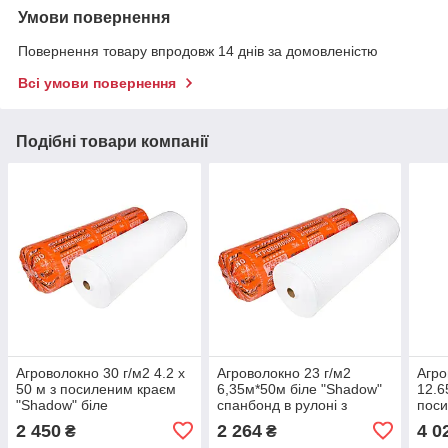
Умови повернення
Повернення товару впродовж 14 днів за домовленістю
Всі умови повернення
Подібні товари компанії
Агроволокно 30 г/м2 4.2 х
Агроволокно 23 г/м2
Агро
50 м з посиленим краєм
6,35м*50м біле "Shadow"
12.6
"Shadow" біле
спанбонд в рулоні з
пос
агроволокно для теплиць
посиленим краєм
"Sha
2 450
2 264
4 0
₴
₴
укри