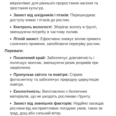
мікроклімат для раннього проростання насіння та
зростання культур.
Захист від шкідників і птахів:
Перешкоджає
доступу комах і птахів до рослин.
Контроль вологості:
Зберігає вологу в ґрунті,
зменшуючи потребу в частому поливі.
Літній захист:
Ефективно знижує вплив прямого
сонячного проміння, запобігаючи перегріву рослин.
Переваги:
Посилений край:
Забезпечує довговічність і
полегшує монтаж, зменшуючи ризик розривів при
закріпленні.
Пропускає світло та повітря:
Сприяє
фотосинтезу та забезпечує природну циркуляцію
повітря.
Екологічність:
Виготовлено з безпечних
матеріалів, що не шкодять рослинам і ґрунту.
Захист від зовнішніх факторів:
Надійно захищає
рослини від несприятливих погодних умов, таких як
град, дощ або сильний вітер.