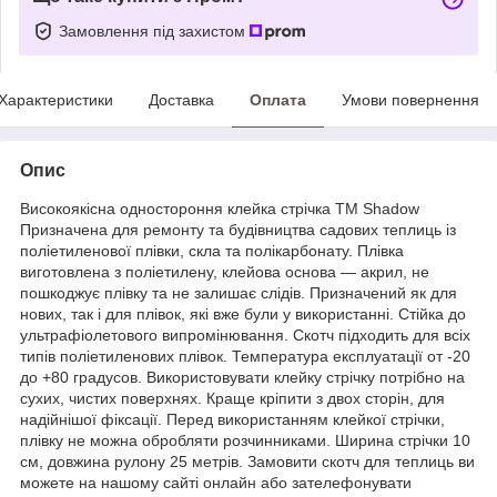
Замовлення під захистом
Характеристики
Доставка
Оплата
Умови повернення
Опис
Високоякісна одностороння клейка стрічка ТМ Shadow
Призначена для ремонту та будівництва садових теплиць із
поліетиленової плівки, скла та полікарбонату. Плівка
виготовлена з поліетилену, клейова основа — акрил, не
пошкоджує плівку та не залишає слідів. Призначений як для
нових, так і для плівок, які вже були у використанні. Стійка до
ультрафіолетового випромінювання. Скотч підходить для всіх
типів поліетиленових плівок. Температура експлуатації от -20
до +80 градусов. Використовувати клейку стрічку потрібно на
сухих, чистих поверхнях. Краще кріпити з двох сторін, для
надійнішої фіксації. Перед використанням клейкої стрічки,
плівку не можна обробляти розчинниками. Ширина стрічки 10
см, довжина рулону 25 метрів. Замовити скотч для теплиць ви
можете на нашому сайті онлайн або зателефонувати