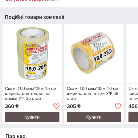
Подібні товари компанії
Скотч 100 мкм*25м 15 см
Скотч 100 мкм*33м 10 см
Скот
ширина для тепличної
ширина для плівки УФ 36
шири
плівки УФ 36 стаб
стаб
плів
360
305
450
₴
₴
Купити
Купити
Про нас