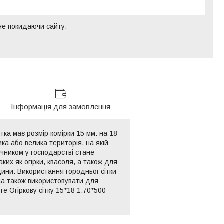
 не покидаючи сайту.
Інформація для замовлення
тка має розмір комірки 15 мм. на 18
ка або велика територія, на якій
чником у господарстві стане
ких як огірки, квасоля, а також для
дини. Використання городньої сітки
на також використовувати для
те Огіркову сітку 15*18 1.70*500