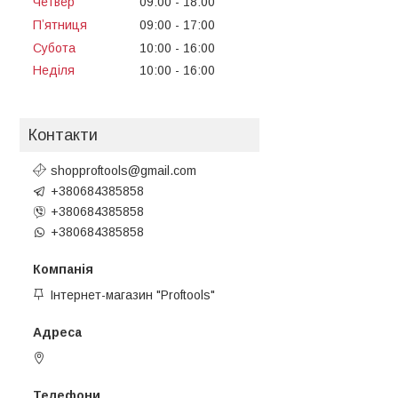
Четвер
09:00
18:00
Пʼятниця
09:00
17:00
Субота
10:00
16:00
Неділя
10:00
16:00
Контакти
shopproftools@gmail.com
+380684385858
+380684385858
+380684385858
Інтернет-магазин "Proftools"
Черкаси, Україна