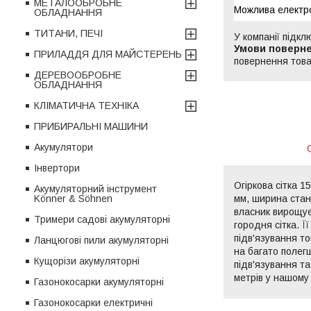
МЕТАЛООБРОБНЕ
ОБЛАДНАННЯ
ТИТАНИ, ПЕЧІ
У компанії підкл
ПРИЛАДДЯ ДЛЯ МАЙСТЕРЕНЬ
повернення това
ДЕРЕВООБРОБНЕ
ОБЛАДНАННЯ
КЛІМАТИЧНА ТЕХНІКА
ПРИБИРАЛЬНІ МАШИНИ
Акумулятори
Інвертори
Огіркова сітка 1
Акумуляторний інструмент
мм, ширина стано
Könner & Söhnen
власник вирощує
Тримери садові акумуляторні
городня сітка. Ї
підв'язування т
Ланцюгові пили акумуляторні
на багато полег
Кущорізи акумуляторні
підв'язування та
метрів у нашому
Газонокосарки акумуляторні
Газонокосарки електричні