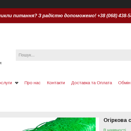
икли питання? З радістю допоможемо! +38 (068) 438-5
и
ослуги
Про нас
Контакти
Доставка та Оплата
Обмін
Огіркова с
В наявності