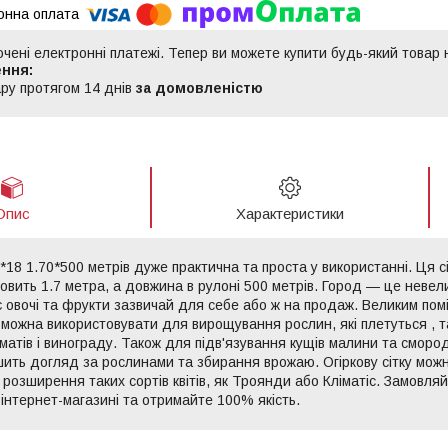
ючені електронні платежі. Тепер ви можете купити будь-який товар
ру протягом 14 днів
за домовленістю
Опис
Характеристики
5*18 1.70*500 метрів дуже практична та проста у використанні. Ця сі
вить 1.7 метра, а довжина в рулоні 500 метрів. Город — це невели
 овочі та фрукти зазвичай для себе або ж на продаж. Великим помі
ї можна використовувати для вирощування рослин, які плетуться , та
оматів і винограду. Також для підв'язування кущів малини та сморо
шить догляд за рослинами та збирання врожаю. Огіркову сітку мож
 розширення таких сортів квітів, як Троянди або Кліматіс. Замовляй
 інтернет-магазині та отримайте 100% якість.