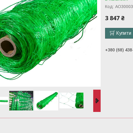
Код:
АО30003
3 847 ₴
Купити
+380 (68) 438