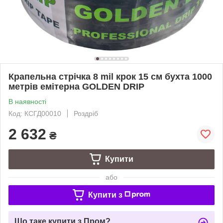
Крапельна стрічка 8 mil крок 15 см бухта 1000
метрів емітерна GOLDEN DRIP
В наявності
Код: КСГД00010
Роздріб
2 632
₴
Купити
або
Купити з
Що таке купити з Пром?