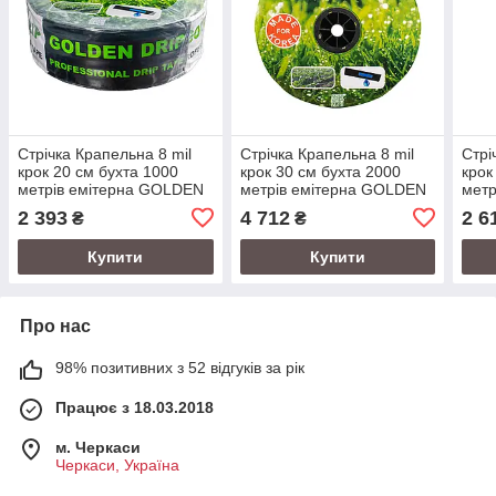
Стрічка Крапельна 8 mil
Стрічка Крапельна 8 mil
Стрі
крок 20 см бухта 1000
крок 30 см бухта 2000
крок
метрів емітерна GOLDEN
метрів емітерна GOLDEN
метр
DRIP
DRIP
2 393
4 712
2 6
₴
₴
Купити
Купити
Про нас
98% позитивних з 52 відгуків за рік
Працює з 18.03.2018
м. Черкаси
Черкаси, Україна