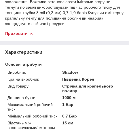
зволоження. Важливо встановлювати імітрами вгору не
тягнути по землі використовувати під час робочого тиску для
товщини трубки 8 mil (0,2 мм) 0,7-1,0 барів Купуючи еміттерну
крапельну ленту для поливання рослин ви неабияк
заощаджуєте свій час і ресурси.
Приховати
Характеристики
Основні атрибути
Виробник
Shadow
Країна виробник
Південна Корея
Вид товару
Стрічка для крапельного
поливу
Довжина бухти
1000 м
Максимальний робочий
1 Бар
тиск
Мінімальний робочий тиск
0.7 Бар
Відстань між
15 см
водовипусками/емітером