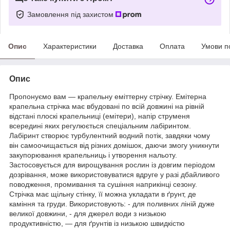
Замовлення під захистом
Опис
Характеристики
Доставка
Оплата
Умови п
Опис
Пропонуємо вам — крапельну еміттерну стрічку. Емітерна
крапельна стрічка має вбудовані по всій довжині на рівній
відстані плоскі крапельниці (емітери), напір струменя
всередині яких регулюється спеціальним лабіринтом.
Лабіринт створює турбулентний водний потік, завдяки чому
він самоочищається від різних домішок, даючи змогу уникнути
закупорювання крапельниць і утворення нальоту.
Застосовується для вирощування рослин із довгим періодом
дозрівання, може використовуватися вдруге у разі дбайливого
поводження, промивання та сушіння наприкінці сезону.
Стрічка має щільну стінку, її можна укладати в ґрунт, де
каміння та груди. Використовують: - для поливних ліній дуже
великої довжини, - для джерел води з низькою
продуктивністю, — для ґрунтів із низькою швидкістю