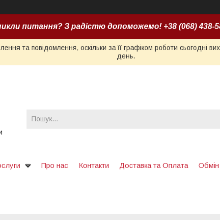
икли питання? З радістю допоможемо! +38 (068) 438-5
ення та повідомлення, оскільки за її графіком роботи сьогодні в
день.
и
ослуги
Про нас
Контакти
Доставка та Оплата
Обмін