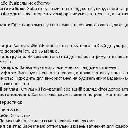
або будівельних об’єктах.
автомобілів:
Забезпечує захист авто від сонця, пилу, листя та г
Підходить для створення комфортних умов на терасах, альтанках
.
слин:
Ефективно зменшує інтенсивність сонячного світла, захищає
зація:
Завдяки 4% УФ-стабілізатора, матеріал стійкий до ультр
є довговічність до 36 місяців.
конструкція:
Висока міцність сітки дозволяє витримувати навант
торів.
люверси:
Забезпечують зручний монтаж і надійне кріплення.
комфорт:
Зменшує рівень освітленості, створює затишну тінь і зап
ність:
Підходить для використання на будівельних майданчиках,
 інших об’єктах.
й вигляд:
Стильний і акуратний зовнішній вигляд сітки доповнит
 встановленні:
Завдяки люверсам і легкій конструкції монтаж зай
теристики:
ія:
4% UV.
ужби:
36 місяців.
Посилений поліетилен із металевими люверсами.
ня світла:
Забезпечує оптимальний рівень затінення для комфо