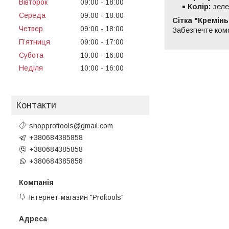
Вівторок
09:00
18:00
Колір:
зеле
Середа
09:00
18:00
Сітка "Кремінь
Четвер
09:00
18:00
Забезпечте комф
Пʼятниця
09:00
17:00
Субота
10:00
16:00
Неділя
10:00
16:00
Контакти
shopproftools@gmail.com
+380684385858
+380684385858
+380684385858
Інтернет-магазин "Proftools"