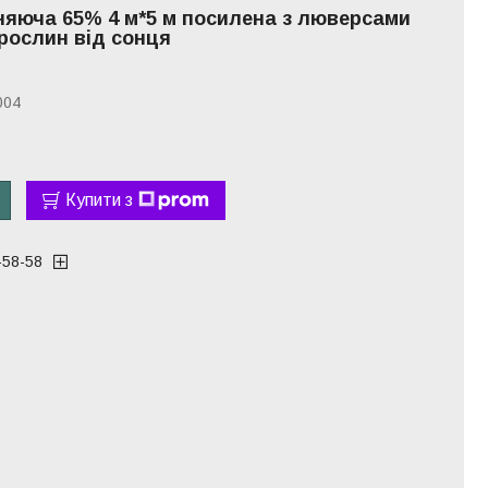
іняюча 65% 4 м*5 м посилена з люверсами
 рослин від сонця
004
Купити з
-58-58