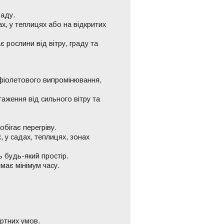
раду.
, у теплицях або на відкритих
 рослини від вітру, граду та
афіолетового випромінювання,
аження від сильного вітру та
обігає перегріву.
 у садах, теплицях, зонах
ь будь-який простір.
має мінімум часу.
ртних умов.