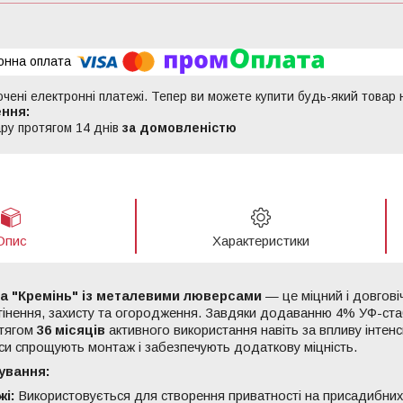
ючені електронні платежі. Тепер ви можете купити будь-який товар
ру протягом 14 днів
за домовленістю
Опис
Характеристики
ча "Кремінь" із металевими люверсами
— це міцний і довгові
інення, захисту та огородження. Завдяки додаванню 4% УФ-стабіл
отягом
36 місяців
активного використання навіть за впливу інтен
си спрощують монтаж і забезпечують додаткову міцність.
ування:
жі:
Використовується для створення приватності на присадибних 