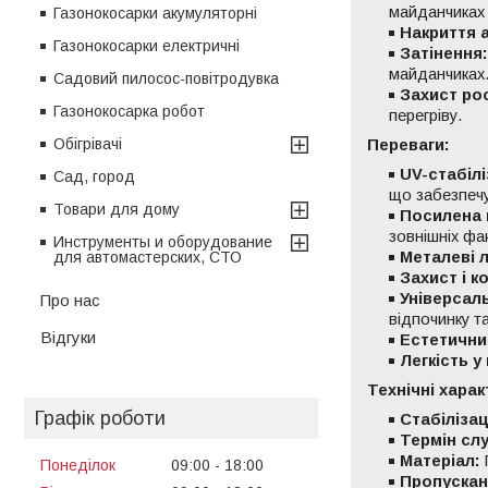
майданчиках 
Газонокосарки акумуляторні
Накриття 
Газонокосарки електричні
Затінення:
майданчиках
Садовий пилосос-повітродувка
Захист ро
Газонокосарка робот
перегріву.
Обігрівачі
Переваги:
UV-стабілі
Сад, город
що забезпечу
Товари для дому
Посилена 
зовнішніх фак
Инструменты и оборудование
Металеві 
для автомастерских, СТО
Захист і 
Універсаль
Про нас
відпочинку та
Відгуки
Естетични
Легкість у
Технічні харак
Графік роботи
Стабілізац
Термін сл
Матеріал:
Понеділок
09:00
18:00
Пропускан