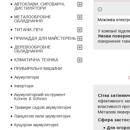
АВТОКЛАВИ, СИРОВАРНІ,
ДИСТИЛЯТОРИ
МЕТАЛООБРОБНЕ
ОБЛАДНАННЯ
ТИТАНИ, ПЕЧІ
У компанії підкл
ПРИЛАДДЯ ДЛЯ МАЙСТЕРЕНЬ
повернення това
ДЕРЕВООБРОБНЕ
ОБЛАДНАННЯ
КЛІМАТИЧНА ТЕХНІКА
ПРИБИРАЛЬНІ МАШИНИ
Акумулятори
Інвертори
Акумуляторний інструмент
Сітка затіняю
Könner & Söhnen
ефективного зат
властивості пр
Тримери садові акумуляторні
Металеві лювер
Ланцюгові пили акумуляторні
Сфера застос
Кущорізи акумуляторні
Для огоро