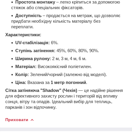
Простота монтажу
– легко кріпиться за допомогою
стяжок або спеціальних фіксаторів.
Доступність
– продається на метраж, що дозволяє
придбати необхідну кількість матеріалу без
переплати.
Характеристики:
UV-стабілізація:
6%.
Ступінь затінення:
45%, 60%, 80%, 90%.
Ширина рулону:
2 м, 3 м, 4 м, 6 м.
Матеріал:
Високоякісний поліетилен.
Колір:
Зелений/чорний (залежно від моделі).
Ціна:
Вказана за
1 метр погонний
.
Сітка затіняюча "Shadow" (Чехія)
— це надійне рішення
для ефективного захисту рослин і територій від впливу
сонця, вітру та опадів. Ідеальний вибір для теплиць,
парканів і зон відпочинку.
Приховати