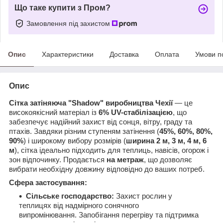
Що таке купити з Пром?
Замовлення під захистом
Опис
Характеристики
Доставка
Оплата
Умови п
Опис
Сітка затіняюча "Shadow" виробництва Чехії
— це
високоякісний матеріал із
6% UV-стабілізацією
, що
забезпечує надійний захист від сонця, вітру, граду та
птахів. Завдяки різним ступеням затінення (
45%, 60%, 80%,
90%
) і широкому вибору розмірів (
ширина 2 м, 3 м, 4 м, 6
м
), сітка ідеально підходить для теплиць, навісів, огорож і
зон відпочинку. Продається
на метраж
, що дозволяє
вибрати необхідну довжину відповідно до ваших потреб.
Сфера застосування:
Сільське господарство:
Захист рослин у
теплицях від надмірного сонячного
випромінювання.
Запобігання перегріву та підтримка