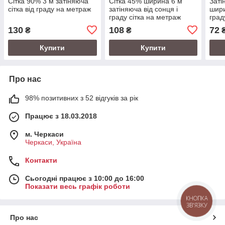
Сітка 90% 3 м затіняюча
Сітка 45% ширина 6 м
Заті
сітка від граду на метраж
затіняюча від сонця і
шири
граду сітка на метраж
град
130
108
72
₴
₴
Купити
Купити
Про нас
98% позитивних з 52 відгуків за рік
Працює з 18.03.2018
м. Черкаси
Черкаси, Україна
Контакти
Сьогодні працює з 10:00 до 16:00
Показати весь графік роботи
КНОПКА
ЗВ'ЯЗКУ
Про нас