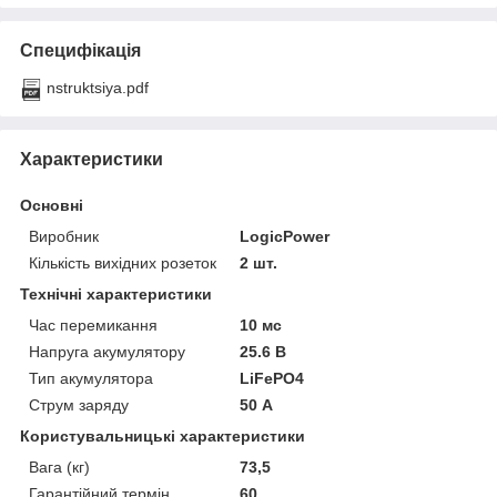
Специфікація
nstruktsiya.pdf
Характеристики
Основні
Виробник
LogicPower
Кількість вихідних розеток
2 шт.
Технічні характеристики
Час перемикання
10 мс
Напруга акумулятору
25.6 В
Тип акумулятора
LiFePO4
Струм заряду
50 А
Користувальницькі характеристики
Вага (кг)
73,5
Гарантійний термін
60