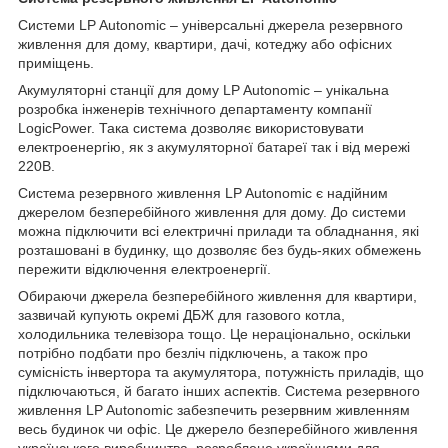
Системи LP Autonomic – універсальні джерела резервного
живлення для дому, квартири, дачі, котеджу або офісних
приміщень.
Акумуляторні станції для дому LP Autonomic – унікальна
розробка інженерів технічного департаменту компанії
LogicPower. Така система дозволяє використовувати
електроенергію, як з акумуляторної батареї так і від мережі
220В.
Система резервного живлення LP Autonomic є надійним
джерелом безперебійного живлення для дому. До системи
можна підключити всі електричні прилади та обладнання, які
розташовані в будинку, що дозволяє без будь-яких обмежень
пережити відключення електроенергії.
Обираючи джерела безперебійного живлення для квартири,
зазвичай купують окремі ДБЖ для газового котла,
холодильника телевізора тощо. Це нераціонально, оскільки
потрібно подбати про безліч підключень, а також про
сумісність інвертора та акумулятора, потужність приладів, що
підключаються, й багато інших аспектів. Система резервного
живлення LP Autonomic забезпечить резервним живленням
весь будинок чи офіс. Це джерело безперебійного живлення
українського виробництва, розроблене українцями для