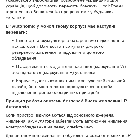
українців, щоб допомогти пережити блекаути. LogicPower
гарантує, що Ваша техніка працюватиме у будь-яких
ситуаціях.
LP Autonomic у монолітному корпусі має наступні
переваги:
Інвертор та акумуляторна батарея вже підключені та
налаштовані. Вам достатньо купити джерело
резервного живлення та підключити до нього
обладнання.
В асортименті є моделі для настінної (маркування W)
або підлогової (маркування F) установки.
Корпус є досить компактним і має сучасний стильний
дизайн, його можна легко пересувати за потреби
підключення різних електричних пристроїв.
Принцип роботи системи безперебійного живлення LP
Autonomic:
Коли пристрої відключаються від основного джерела
живлення, акумулятори забезпечують автономне живлення
електрообладнання на певну кількість часу.
Для автономного живлення побутової та офісної техніки в LP