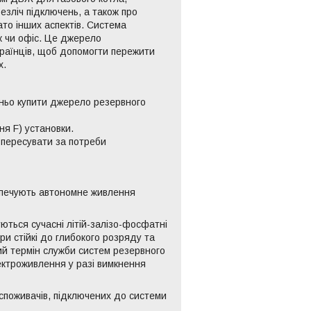
езліч підключень, а також про
ато інших аспектів. Система
к чи офіс. Це джерело
країнців, щоб допомогти пережити
х.
тньо купити джерело резервного
ня F) установки.
 пересувати за потреби
зпечують автономне живлення
ються сучасні літій-залізо-фосфатні
ри стійкі до глибокого розряду та
ий термін служби систем резервного
ектроживлення у разі вимкнення
споживачів, підключених до системи