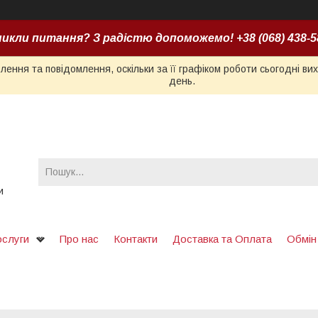
икли питання? З радістю допоможемо! +38 (068) 438-5
ення та повідомлення, оскільки за її графіком роботи сьогодні в
день.
и
ослуги
Про нас
Контакти
Доставка та Оплата
Обмін