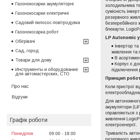
Газонокосарки акумуляторні
холодильника те
сумісність інвер
Газонокосарки електричні
резервного живл
Садовий пилосос-повітродувка
безперебійного 
блекаути. Logic
Газонокосарка робот
LP Autonomic у
Обігрівачі
Інвертор та
Сад, город
живлення та 
В асортимен
Товари для дому
Корпус є до
Инструменты и оборудование
підключення 
для автомастерских, СТО
Принцип робот
Про нас
Коли пристрої в
електрообладнанн
Відгуки
Для автономного
акумулятори (LiF
справляються з 
живлення LogicP
Графік роботи
електроенергії.
Тривалість авто
Понеділок
09:00
18:00
резервного живл