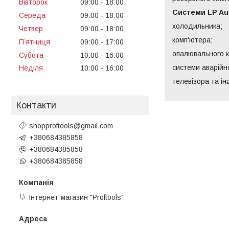
Вівторок
09:00
18:00
Системи LP Au
Середа
09:00
18:00
холодильника;
Четвер
09:00
18:00
комп'ютера;
Пʼятниця
09:00
17:00
опалювального к
Субота
10:00
16:00
системи аварійн
Неділя
10:00
16:00
телевізора та ін
Контакти
shopproftools@gmail.com
+380684385858
+380684385858
+380684385858
Інтернет-магазин "Proftools"