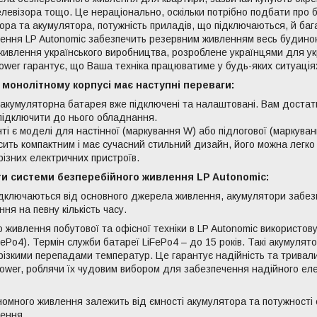
левізора тощо. Це нераціонально, оскільки потрібно подбати про б
тора та акумулятора, потужність приладів, що підключаються, й баг
ення LP Autonomic забезпечить резервним живленням весь будино
живлення українського виробництва, розроблене українцями для у
Power гарантує, що Ваша техніка працюватиме у будь-яких ситуація
 монолітному корпусі має наступні переваги:
 акумуляторна батарея вже підключені та налаштовані. Вам доста
підключити до нього обладнання.
ті є моделі для настінної (маркування W) або підлогової (маркуван
сить компактним і має сучасний стильний дизайн, його можна легко
різних електричних пристроїв.
и системи безперебійного живлення LP Autonomic:
ідключаються від основного джерела живлення, акумулятори забе
я на певну кількість часу.
 живлення побутової та офісної техніки в LP Autonomic використову
ePo4). Термін служби батареї LiFePo4 – до 15 років. Такі акумулято
різкими перепадами температур. Це гарантує надійність та тривал
ower, роблячи їх чудовим вибором для забезпечення надійного ел
номного живлення залежить від ємності акумулятора та потужності 
ення.