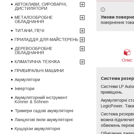
АВТОКЛАВИ, СИРОВАРНІ,
ДИСТИЛЯТОРИ
МЕТАЛООБРОБНЕ
ОБЛАДНАННЯ
повернення това
ТИТАНИ, ПЕЧІ
ПРИЛАДДЯ ДЛЯ МАЙСТЕРЕНЬ
ДЕРЕВООБРОБНЕ
ОБЛАДНАННЯ
Опис
КЛІМАТИЧНА ТЕХНІКА
ПРИБИРАЛЬНІ МАШИНИ
Система резер
Акумулятори
Системи LP Auto
Інвертори
приміщень.
Акумуляторний інструмент
Акумуляторні ста
Könner & Söhnen
LogicPower. Така
Тримери садові акумуляторні
Система резервн
можна підключит
Ланцюгові пили акумуляторні
обмежень пережи
Кущорізи акумуляторні
Обираючи джерел