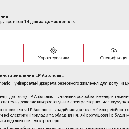
ру протягом 14 днів
за домовленістю
Характеристики
Специфікація
вного живлення LP Autonomic
nomic – універсальні джерела резервного живлення для дому, квар
нції для дому LP Autonomic – унікальна розробка інженерів техніч
 система дозволяє використовувати електроенергію, як з акумулятор
ого живлення LP Autonomic є надійним джерелом безперебійного 
и всі електричні прилади та обладнання, які розташовані в будинк
ти відключення електроенергії.
а безперебійного живлення для квартири, зазвичай купують окре