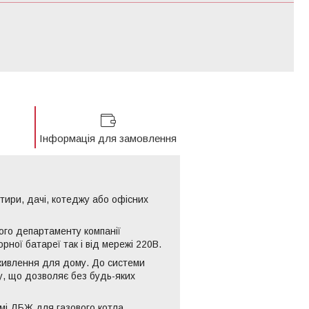
Інформація для замовлення
тири, дачі, котеджу або офісних
ного департаменту компанії
ної батареї так і від мережі 220В.
живлення для дому. До системи
у, що дозволяє без будь-яких
мі ДБЖ для газового котла,