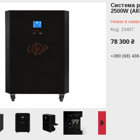
Система р
2500W (АК
Немає в наявн
Код:
23437
78 300 ₴
+380 (68) 438