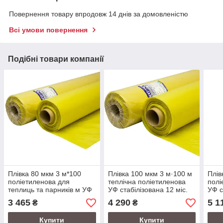
Повернення товару впродовж 14 днів за домовленістю
Всі умови повернення
Подібні товари компанії
Плівка 80 мкм 3 м*100
Плівка 100 мкм 3 м·100 м
Плів
поліетиленова для
теплічна поліетиленова
полі
теплиць та парників м УФ
УФ стабілізована 12 міс.
УФ с
стабілізована 12 міс.
Виробництво Кременчуг
Виро
3 465
4 290
5 1
₴
₴
Виробництво Кременчуг
Купити
Купити