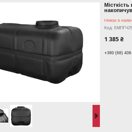
Місткість
накопичув
Немає в наявн
Код:
ЕМПГЧ25
1 385 ₴
+380 (68) 438