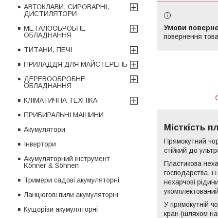
АВТОКЛАВИ, СИРОВАРНІ,
ДИСТИЛЯТОРИ
МЕТАЛООБРОБНЕ
ОБЛАДНАННЯ
повернення това
ТИТАНИ, ПЕЧІ
ПРИЛАДДЯ ДЛЯ МАЙСТЕРЕНЬ
ДЕРЕВООБРОБНЕ
ОБЛАДНАННЯ
КЛІМАТИЧНА ТЕХНІКА
ПРИБИРАЛЬНІ МАШИНИ
Місткість п
Акумулятори
Прямокутний чор
Інвертори
стійкий до ультр
Акумуляторний інструмент
Пластикова неха
Könner & Söhnen
господарства, і 
Тримери садові акумуляторні
нехарчові рідини
укомплектований
Ланцюгові пили акумуляторні
У прямокутній ч
Кущорізи акумуляторні
кран (шляхом на