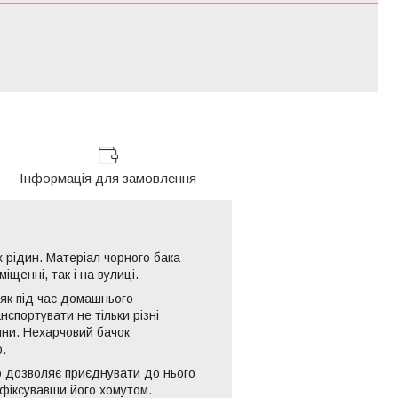
Інформація для замовлення
рідин. Матеріал чорного бака -
щенні, так і на вулиці.
 як під час домашнього
нспортувати не тільки різні
овини. Нехарчовий бачок
.
о дозволяє приєднувати до нього
афіксувавши його хомутом.