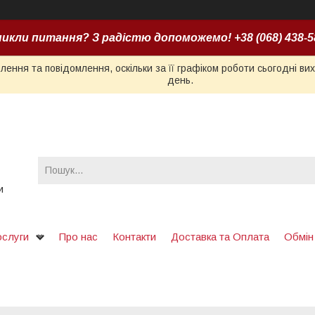
икли питання? З радістю допоможемо! +38 (068) 438-5
ення та повідомлення, оскільки за її графіком роботи сьогодні в
день.
и
ослуги
Про нас
Контакти
Доставка та Оплата
Обмін