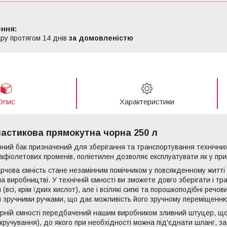
ру протягом 14 днів
за домовленістю
Опис
Характеристики
ластикова прямокутна чорна 250 л
ний бак призначений для зберігання та транспортування технічних 
афіолетових променів, поліетилен дозволяє експлуатувати як у примі
рчова ємність стане незамінним помічником у повсякденному житті
на виробництві. У технічній ємності ви зможете довго зберігати і тра
 (всі, крім їдких кислот), але і всілякі сипкі та порошкоподібні реч
 зручними ручками, що дає можливість його зручному переміщенню
орній ємності передбачений нашим виробником зливний штуцер, щ
кручування), до якого при необхідності можна під'єднати шланг, з